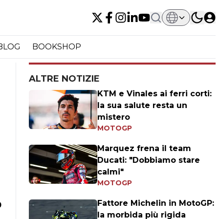
BLOG
BOOKSHOP
ALTRE NOTIZIE
KTM e Vinales ai ferri corti:
la sua salute resta un
mistero
MOTOGP
Marquez frena il team
Ducati: "Dobbiamo stare
calmi"
MOTOGP
Fattore Michelin in MotoGP:
0
la morbida più rigida