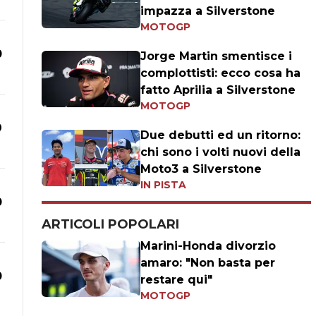
impazza a Silverstone
MOTOGP
0
Jorge Martin smentisce i
complottisti: ecco cosa ha
fatto Aprilia a Silverstone
MOTOGP
9
Due debutti ed un ritorno:
chi sono i volti nuovi della
Moto3 a Silverstone
IN PISTA
0
ARTICOLI POPOLARI
Marini-Honda divorzio
amaro: "Non basta per
0
restare qui"
MOTOGP