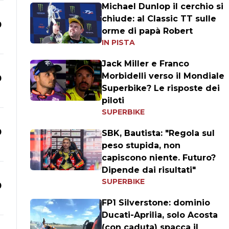
Michael Dunlop il cerchio si
chiude: al Classic TT sulle
0
orme di papà Robert
IN PISTA
Jack Miller e Franco
Morbidelli verso il Mondiale
0
Superbike? Le risposte dei
piloti
SUPERBIKE
0
SBK, Bautista: "Regola sul
peso stupida, non
capiscono niente. Futuro?
Dipende dai risultati"
SUPERBIKE
0
FP1 Silverstone: dominio
Ducati-Aprilia, solo Acosta
(con caduta) spacca il