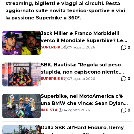
streaming, biglietti e viaggi ai circuiti. Resta
aggiornato sulle novità tecnico-sportive e vivi
la passione Superbike a 360°.
Jack Miller e Franco Morbidelli
verso il Mondiale Superbike? Le
0
risposte dei piloti
SUPERBIKE
•
07 agosto 2026
SBK, Bautista: "Regola sul peso
stupida, non capiscono niente.
0
Futuro? Dipende dai risultati"
SUPERBIKE
•
07 agosto 2026
Superbike, nel MotoAmerica c'è
una BMW che vince: Sean Dylan
0
Kelly sogna il titolo
IN PISTA
•
04 agosto 2026
Dalla SBK all'Hard Enduro, Remy