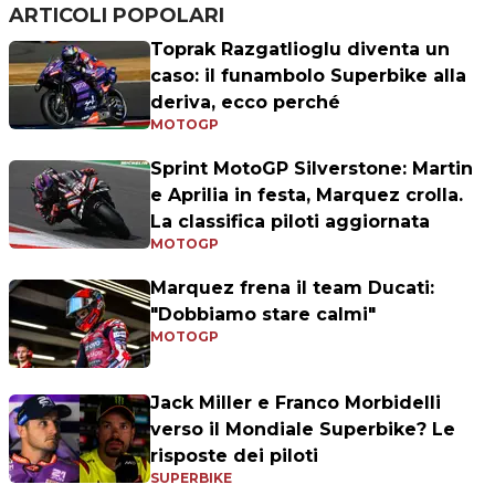
ARTICOLI POPOLARI
Toprak Razgatlioglu diventa un
caso: il funambolo Superbike alla
deriva, ecco perché
MOTOGP
Sprint MotoGP Silverstone: Martin
e Aprilia in festa, Marquez crolla.
La classifica piloti aggiornata
MOTOGP
Marquez frena il team Ducati:
"Dobbiamo stare calmi"
MOTOGP
Jack Miller e Franco Morbidelli
verso il Mondiale Superbike? Le
risposte dei piloti
SUPERBIKE