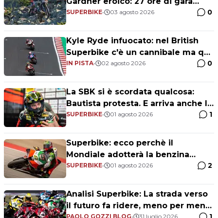
Gardner eroico: 27 ore di gara
0
nella Red Bull Romaniacs
SUPERBIKE
•
03 agosto 2026
Kyle Ryde infuocato: nel British
Superbike c'è un cannibale ma qui
0
si divertono tutti
IN PISTA
•
02 agosto 2026
La SBK si è scordata qualcosa:
Bautista protesta. E arriva anche la
1
regola "anti-Marquez"
SUPERBIKE
•
01 agosto 2026
Superbike: ecco perchè il
Mondiale adotterà la benzina
2
unica
SUPERBIKE
•
01 agosto 2026
Analisi Superbike: La strada verso
il futuro fa ridere, meno per meno
1
farà più?
PAOLO GOZZI BLOG
•
31 luglio 2026