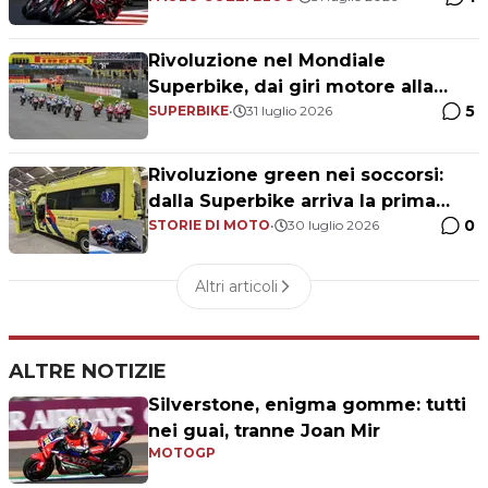
Rivoluzione nel Mondiale
Superbike, dai giri motore alla
5
cilindrata: tutte le novità
SUPERBIKE
•
31 luglio 2026
Rivoluzione green nei soccorsi:
dalla Superbike arriva la prima
0
ambulanza elettrica
STORIE DI MOTO
•
30 luglio 2026
Altri articoli
ALTRE NOTIZIE
Silverstone, enigma gomme: tutti
nei guai, tranne Joan Mir
MOTOGP