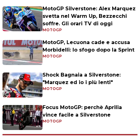
MotoGP Silverstone: Alex Marquez
svetta nel Warm Up, Bezzecchi
soffre. Gli orari TV di oggi
MOTOGP
MotoGP, Lecuona cade e accusa
Morbidelli: lo sfogo dopo la Sprint
MOTOGP
Shock Bagnaia a Silverstone:
"Marquez ed io i più lenti"
MOTOGP
Focus MotoGP: perchè Aprilia
vince facile a Silverstone
MOTOGP