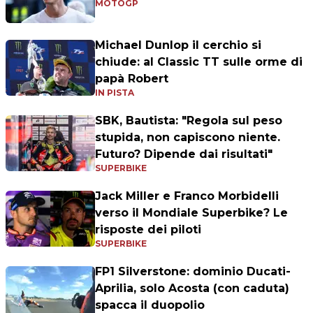
MOTOGP
Michael Dunlop il cerchio si
chiude: al Classic TT sulle orme di
papà Robert
IN PISTA
SBK, Bautista: "Regola sul peso
stupida, non capiscono niente.
Futuro? Dipende dai risultati"
SUPERBIKE
Jack Miller e Franco Morbidelli
verso il Mondiale Superbike? Le
risposte dei piloti
SUPERBIKE
FP1 Silverstone: dominio Ducati-
Aprilia, solo Acosta (con caduta)
spacca il duopolio