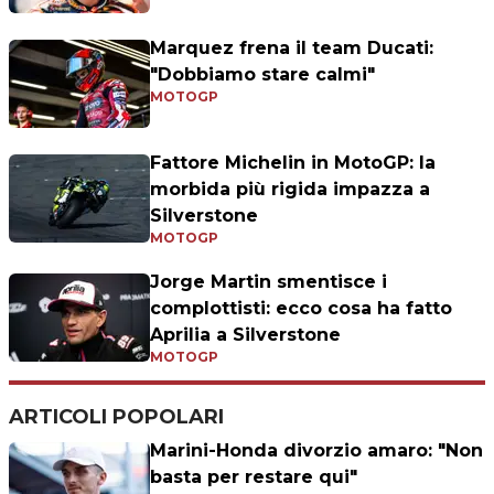
Marquez frena il team Ducati:
"Dobbiamo stare calmi"
MOTOGP
Fattore Michelin in MotoGP: la
morbida più rigida impazza a
Silverstone
MOTOGP
Jorge Martin smentisce i
complottisti: ecco cosa ha fatto
Aprilia a Silverstone
MOTOGP
ARTICOLI POPOLARI
Marini-Honda divorzio amaro: "Non
basta per restare qui"