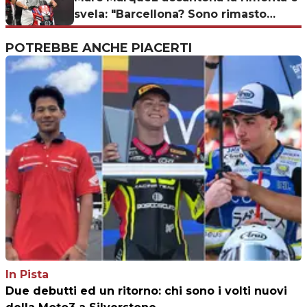
svela: "Barcellona? Sono rimasto
paralizzato"
POTREBBE ANCHE PIACERTI
In Pista
Due debutti ed un ritorno: chi sono i volti nuovi