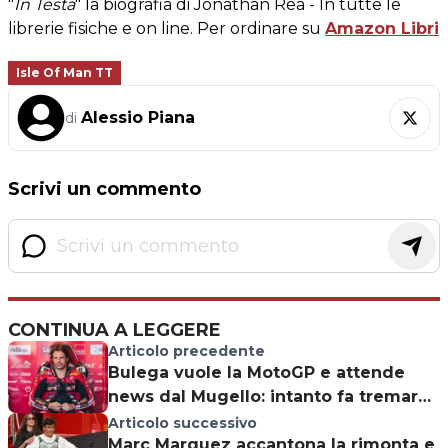
"
In Testa
" la biografia di Jonathan Rea - In tutte le
librerie fisiche e on line. Per ordinare su
Amazon Libri
Isle Of Man TT
Alessio Piana
di
Scrivi un commento
CONTINUA A LEGGERE
Articolo precedente
Bulega vuole la MotoGP e attende
news dal Mugello: intanto fa tremare i
rivali SBK ad Aragon
Articolo successivo
Marc Marquez accantona la rimonta e