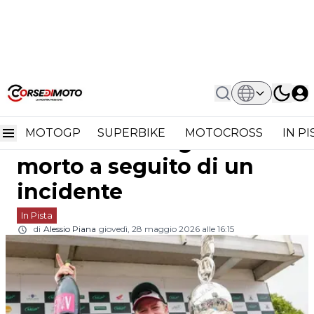
Home
In Pista
Nuova Tragedia Al TT 2026: Daniel
Nuova tragedia al TT
Ingham Morto A Seguito Di Un
Incidente
MOTOGP
SUPERBIKE
MOTOCROSS
IN P
2026: Daniel Ingham
morto a seguito di un
incidente
In Pista
di
Alessio Piana
giovedì, 28 maggio 2026 alle 16:15