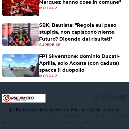
Marquez hanno cose in comune"
MOTOGP
SBK, Bautista: "Regola sul peso
stupida, non capiscono niente.
Futuro? Dipende dai risultati"
SUPERBIKE
FP1 Silverstone: dominio Ducati-
Aprilia, solo Acosta (con caduta)
spacca il duopolio
MOTOGP
La Redazione di Corsedimoto
•
Privacy e Cookies Policy
Corsedimoto.com - Direttore responsabile: Paolo Gozzi Testata
giornalistica registrata Autorizzazione Tribunale Firenze n. 6009
del 14.12.2015 ROC (Registro Operatori della Comunicazione) no.