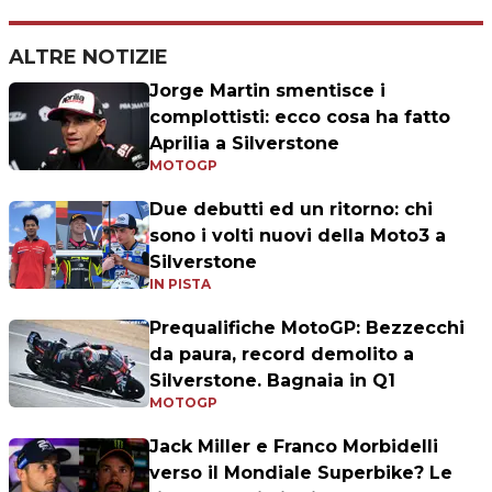
ALTRE NOTIZIE
Jorge Martin smentisce i
complottisti: ecco cosa ha fatto
Aprilia a Silverstone
MOTOGP
Due debutti ed un ritorno: chi
sono i volti nuovi della Moto3 a
Silverstone
IN PISTA
Prequalifiche MotoGP: Bezzecchi
da paura, record demolito a
Silverstone. Bagnaia in Q1
MOTOGP
Jack Miller e Franco Morbidelli
verso il Mondiale Superbike? Le