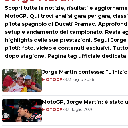
Scopri tutte le notizie, risultati e aggiornam
MotoGP. Qui trovi analisi gara per gara, classif
pilota spagnolo di Ducati Pramac. Approfondim
setup e andamento del campionato. Resta agg
highlights delle sue prestazioni. Segui Jorge 
piloti: foto, video e contenuti esclusivi. Tutt
dopo stagione. Pagina tag ufficiale dedicata 
Jorge Martin confessa: "L'inizio
MOTOGP
•
23 luglio 2026
MotoGP, Jorge Martin: è stato 
MOTOGP
•
21 luglio 2026