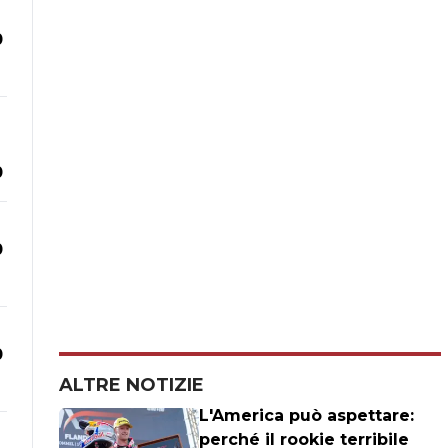
0
0
0
0
ALTRE NOTIZIE
L'America può aspettare:
perché il rookie terribile