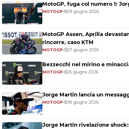
MotoGP, fuga col numero 1: Jorg
MOTOGP
•
29 giugno 2026
MotoGP Assen, Aprilia devastant
rincorre, caso KTM
MOTOGP
•
27 giugno 2026
Bezzecchi nel mirino e minaccia
MOTOGP
•
25 giugno 2026
Jorge Martin lancia un messaggi
MOTOGP
•
18 giugno 2026
Jorge Martin rivelazione shock: