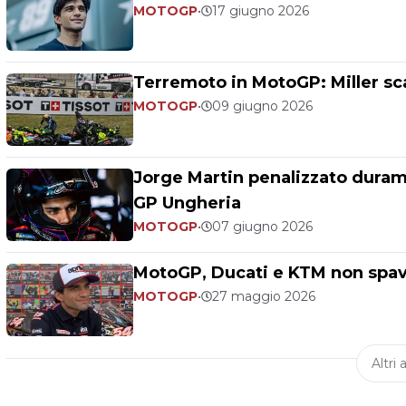
MOTOGP
•
17 giugno 2026
Terremoto in MotoGP: Miller sca
MOTOGP
•
09 giugno 2026
Jorge Martin penalizzato durame
GP Ungheria
MOTOGP
•
07 giugno 2026
MotoGP, Ducati e KTM non spave
MOTOGP
•
27 maggio 2026
Altri a