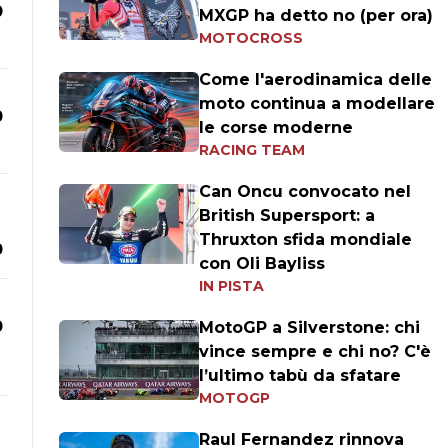
0
MXGP ha detto no (per ora)
MOTOCROSS
Come l'aerodinamica delle
moto continua a modellare
0
le corse moderne
RACING TEAM
Can Oncu convocato nel
British Supersport: a
Thruxton sfida mondiale
0
con Oli Bayliss
IN PISTA
0
MotoGP a Silverstone: chi
vince sempre e chi no? C'è
l’ultimo tabù da sfatare
MOTOGP
Raul Fernandez rinnova