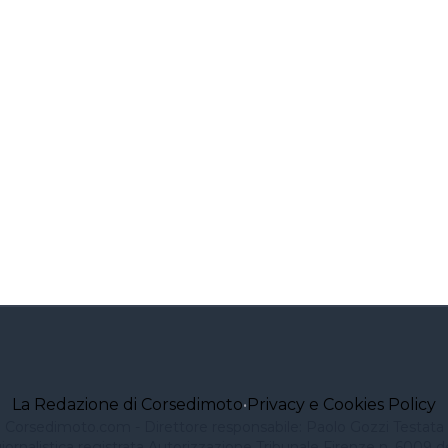
La Redazione di Corsedimoto
•
Privacy e Cookies Policy
Corsedimoto.com - Direttore responsabile: Paolo Gozzi Testata
iornalistica registrata Autorizzazione Tribunale Firenze n. 6009 d