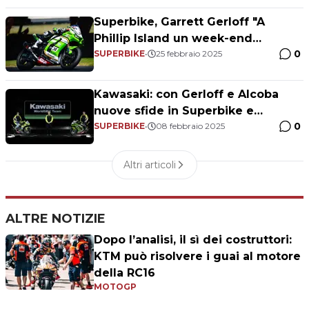
Superbike, Garrett Gerloff "A
Phillip Island un week-end
0
terribile"
SUPERBIKE
•
25 febbraio 2025
Kawasaki: con Gerloff e Alcoba
nuove sfide in Superbike e
0
Supersport
SUPERBIKE
•
08 febbraio 2025
Altri articoli
ALTRE NOTIZIE
Dopo l’analisi, il sì dei costruttori:
KTM può risolvere i guai al motore
della RC16
MOTOGP