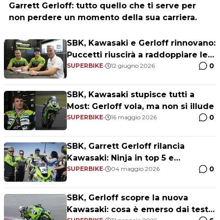
Garrett Gerloff: tutto quello che ti serve per
non perdere un momento della sua carriera.
SBK, Kawasaki e Gerloff rinnovano:
Puccetti riuscirà a raddoppiare le
0
Ninja nel 2027?
SUPERBIKE
•
12 giugno 2026
SBK, Kawasaki stupisce tutti a
Most: Gerloff vola, ma non si illude
0
SUPERBIKE
•
16 maggio 2026
SBK, Garrett Gerloff rilancia
Kawasaki: Ninja in top 5 e
0
aggiornamenti in arrivo
SUPERBIKE
•
04 maggio 2026
SBK, Gerloff scopre la nuova
Kawasaki: cosa è emerso dai test a