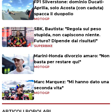
FP1 Silverstone: dominio Ducati-
Aprilia, solo Acosta (con caduta)
spacca il duopolio
MOTOGP
SBK, Bautista: "Regola sul peso
stupida, non capiscono niente.
Futuro? Dipende dai risultati"
SUPERBIKE
Marini-Honda divorzio amaro: "Non
basta per restare qui"
MOTOGP
Marc Marquez: "Mi hanno dato una
seconda vita"
MOTOGP
ARTICOLI POPOLARI