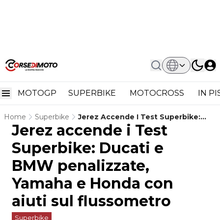
MOTOGP
SUPERBIKE
MOTOCROSS
IN P
Home
Superbike
Jerez Accende I Test Superbike:
Jerez accende i Test
Ducati E BMW Penalizzate, Yamaha
E Honda Con Aiuti Sul Flussometro
Superbike: Ducati e
BMW penalizzate,
Yamaha e Honda con
aiuti sul flussometro
Superbike