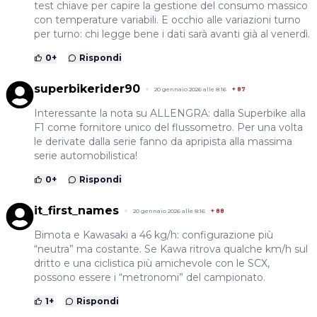
test chiave per capire la gestione del consumo massico
con temperature variabili. E occhio alle variazioni turno
per turno: chi legge bene i dati sarà avanti già al venerdì.
0
+
Rispondi
superbikerider90
20 gennaio 2026 alle 8:16
+
87
Interessante la nota su ALLENGRA: dalla Superbike alla
F1 come fornitore unico del flussometro. Per una volta
le derivate dalla serie fanno da apripista alla massima
serie automobilistica!
0
+
Rispondi
it_first_names
20 gennaio 2026 alle 8:16
+
88
Bimota e Kawasaki a 46 kg/h: configurazione più
“neutra” ma costante. Se Kawa ritrova qualche km/h sul
dritto e una ciclistica più amichevole con le SCX,
possono essere i “metronomi” del campionato.
1
+
Rispondi