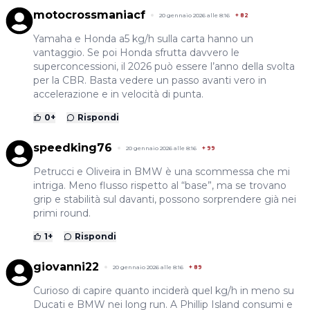
motocrossmaniacf
20 gennaio 2026 alle 8:16
+
82
Yamaha e Honda a5 kg/h sulla carta hanno un
vantaggio. Se poi Honda sfrutta davvero le
superconcessioni, il 2026 può essere l’anno della svolta
per la CBR. Basta vedere un passo avanti vero in
accelerazione e in velocità di punta.
0
+
Rispondi
speedking76
20 gennaio 2026 alle 8:16
+
99
Petrucci e Oliveira in BMW è una scommessa che mi
intriga. Meno flusso rispetto al “base”, ma se trovano
grip e stabilità sul davanti, possono sorprendere già nei
primi round.
1
+
Rispondi
giovanni22
20 gennaio 2026 alle 8:16
+
89
Curioso di capire quanto inciderà quel kg/h in meno su
Ducati e BMW nei long run. A Phillip Island consumi e