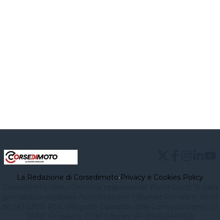
La Redazione di Corsedimoto
•
Privacy e Cookies Policy
Corsedimoto.com - Direttore responsabile: Paolo Gozzi Testata
giornalistica registrata Autorizzazione Tribunale Firenze n. 6009
del 14.12.2015 ROC (Registro Operatori della Comunicazione) no.
39721. Proprietà: CDM Edizioni (PI 03545940482)