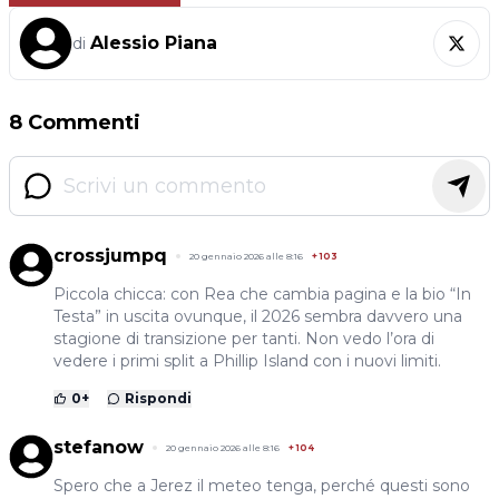
Alessio Piana
di
8 Commenti
crossjumpq
20 gennaio 2026 alle 8:16
+
103
Piccola chicca: con Rea che cambia pagina e la bio “In
Testa” in uscita ovunque, il 2026 sembra davvero una
stagione di transizione per tanti. Non vedo l’ora di
vedere i primi split a Phillip Island con i nuovi limiti.
0
+
Rispondi
stefanow
20 gennaio 2026 alle 8:16
+
104
Spero che a Jerez il meteo tenga, perché questi sono