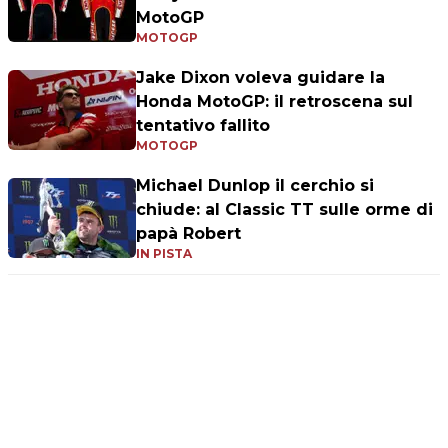
MotoGP
MOTOGP
Jake Dixon voleva guidare la
Honda MotoGP: il retroscena sul
tentativo fallito
MOTOGP
Michael Dunlop il cerchio si
chiude: al Classic TT sulle orme di
papà Robert
IN PISTA