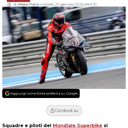
di
Alessio Piana
martedì, 20 gennaio 2026 alle 9:31
Aggiungi come fonte preferita su Google
Condividi su
Squadre e piloti del
Mondiale Superbike
si