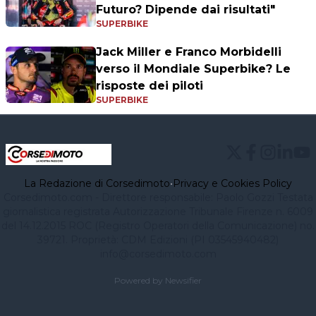
Futuro? Dipende dai risultati"
SUPERBIKE
Jack Miller e Franco Morbidelli
verso il Mondiale Superbike? Le
risposte dei piloti
SUPERBIKE
La Redazione di Corsedimoto
•
Privacy e Cookies Policy
Corsedimoto.com - Direttore responsabile: Paolo Gozzi Testata
giornalistica registrata Autorizzazione Tribunale Firenze n. 6009
del 14.12.2015 ROC (Registro Operatori della Comunicazione) no.
39721. Proprietà: CDM Edizioni (PI 03545940482)
info@corsedimoto.com
Powered by Newsifier