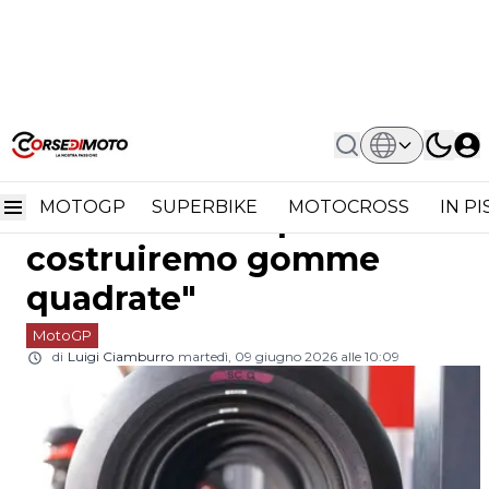
Home
MotoGP
Pirelli E Michelin Come Coca-Cola E
Pirelli e Michelin come
Pepsi: "Non Costruiremo Gomme
Quadrate"
MOTOGP
SUPERBIKE
MOTOCROSS
IN P
Coca-Cola e Pepsi: "Non
costruiremo gomme
quadrate"
MotoGP
di
Luigi Ciamburro
martedì, 09 giugno 2026 alle 10:09