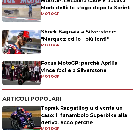
MotoGP, Lecuona cade e accusa
Morbidelli: lo sfogo dopo la Sprint
MOTOGP
Shock Bagnaia a Silverstone:
"Marquez ed io i più lenti"
MOTOGP
Focus MotoGP: perchè Aprilia
vince facile a Silverstone
MOTOGP
ARTICOLI POPOLARI
Toprak Razgatlioglu diventa un
caso: il funambolo Superbike alla
deriva, ecco perché
MOTOGP