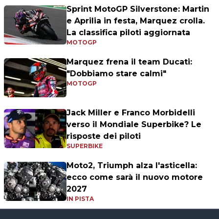
Sprint MotoGP Silverstone: Martin
e Aprilia in festa, Marquez crolla.
La classifica piloti aggiornata
MOTOGP
Marquez frena il team Ducati:
"Dobbiamo stare calmi"
MOTOGP
Jack Miller e Franco Morbidelli
verso il Mondiale Superbike? Le
risposte dei piloti
SUPERBIKE
Moto2, Triumph alza l'asticella:
ecco come sarà il nuovo motore
2027
IN PISTA