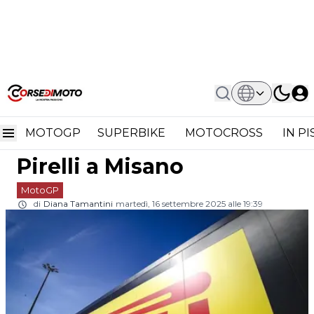
Home
MotoGP
MotoGP, Prove Di Futuro: Come Sono
MotoGP, prove di futuro:
Andati I Test Pirelli A Misano
MOTOGP
SUPERBIKE
MOTOCROSS
IN P
come sono andati i test
Pirelli a Misano
MotoGP
di
Diana Tamantini
martedì, 16 settembre 2025 alle 19:39