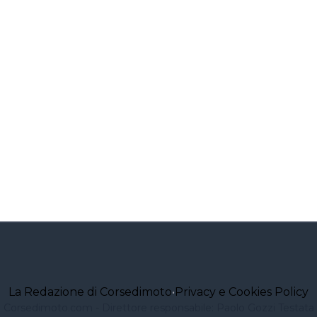
La Redazione di Corsedimoto
•
Privacy e Cookies Policy
Corsedimoto.com - Direttore responsabile: Paolo Gozzi Testata