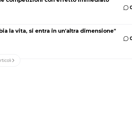
a le competizioni con effetto immediato
ia la vita, si entra in un'altra dimensione"
rticoli