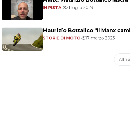
Manx: Maurizio Bottalico lasci
IN PISTA
•
21 luglio 2023
Maurizio Bottalico "Il Manx camb
STORIE DI MOTO
•
17 marzo 2023
Altri a