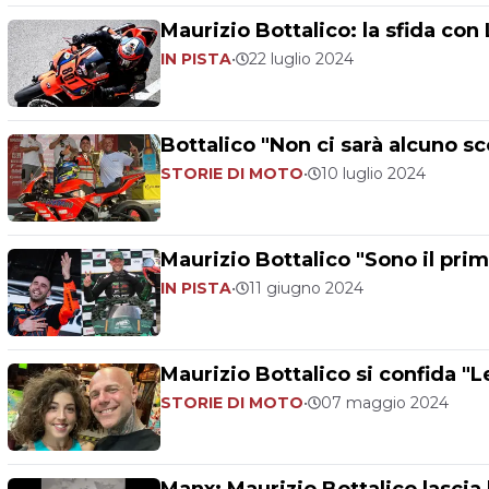
Maurizio Bottalico: la sfida con 
IN PISTA
•
22 luglio 2024
Bottalico "Non ci sarà alcuno sc
STORIE DI MOTO
•
10 luglio 2024
Maurizio Bottalico "Sono il pri
IN PISTA
•
11 giugno 2024
Maurizio Bottalico si confida "Le
STORIE DI MOTO
•
07 maggio 2024