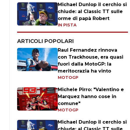
Michael Dunlop il cerchio si
chiude: al Classic TT sulle
orme di papà Robert
IN PISTA
ARTICOLI POPOLARI
Raul Fernandez rinnova
con Trackhouse, era quasi
fuori dalla MotoGP: la
meritocrazia ha vinto
MOTOGP
Michele Pirro: "Valentino e
Marquez hanno cose in
comune"
MOTOGP
Michael Dunlop il cerchio si
chiude: al Classic TT sulle