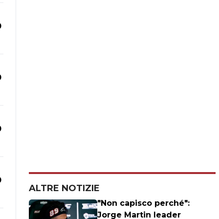
0
0
0
0
ALTRE NOTIZIE
"Non capisco perché":
Jorge Martin leader