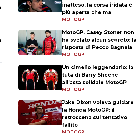
inatteso, la corsa iridata è
0
più aperta che mai
MOTOGP
MotoGP, Casey Stoner non
ha svelato alcun segreto: la
0
risposta di Pecco Bagnaia
MOTOGP
Un cimelio leggendario: la
tuta di Barry Sheene
all’asta solidale MotoGP
MOTOGP
Jake Dixon voleva guidare
la Honda MotoGP: il
retroscena sul tentativo
fallito
MOTOGP