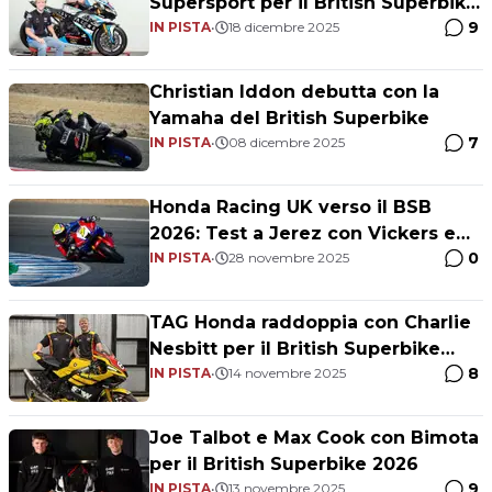
Supersport per il British Superbike
9
2026
IN PISTA
•
18 dicembre 2025
Christian Iddon debutta con la
Yamaha del British Superbike
7
IN PISTA
•
08 dicembre 2025
Honda Racing UK verso il BSB
2026: Test a Jerez con Vickers e
0
O'Halloran
IN PISTA
•
28 novembre 2025
TAG Honda raddoppia con Charlie
Nesbitt per il British Superbike
8
2026
IN PISTA
•
14 novembre 2025
Joe Talbot e Max Cook con Bimota
per il British Superbike 2026
9
IN PISTA
•
13 novembre 2025