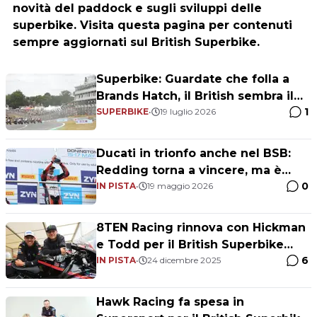
novità del paddock e sugli sviluppi delle
superbike. Visita questa pagina per contenuti
sempre aggiornati sul British Superbike.
Superbike: Guardate che folla a
Brands Hatch, il British sembra il
1
Mondiale
SUPERBIKE
•
19 luglio 2026
Ducati in trionfo anche nel BSB:
Redding torna a vincere, ma è
0
Ryde a comandare
IN PISTA
•
19 maggio 2026
8TEN Racing rinnova con Hickman
e Todd per il British Superbike
6
2026
IN PISTA
•
24 dicembre 2025
Hawk Racing fa spesa in