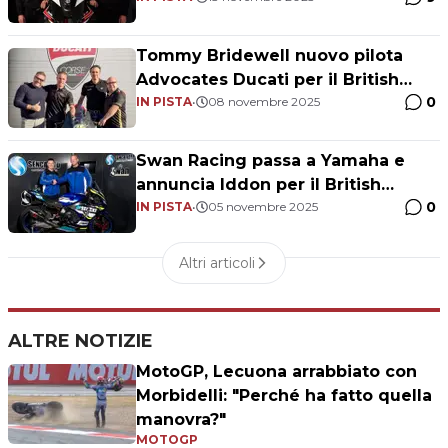
Tommy Bridewell nuovo pilota
Advocates Ducati per il British
0
Superbike 2026
IN PISTA
•
08 novembre 2025
Swan Racing passa a Yamaha e
annuncia Iddon per il British
0
Superbike 2026
IN PISTA
•
05 novembre 2025
Altri articoli
ALTRE NOTIZIE
MotoGP, Lecuona arrabbiato con
Morbidelli: "Perché ha fatto quella
manovra?"
MOTOGP