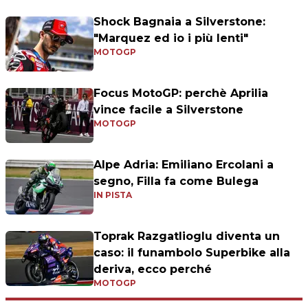
Shock Bagnaia a Silverstone:
"Marquez ed io i più lenti"
MOTOGP
Focus MotoGP: perchè Aprilia
vince facile a Silverstone
MOTOGP
Alpe Adria: Emiliano Ercolani a
segno, Filla fa come Bulega
IN PISTA
Toprak Razgatlioglu diventa un
caso: il funambolo Superbike alla
deriva, ecco perché
MOTOGP