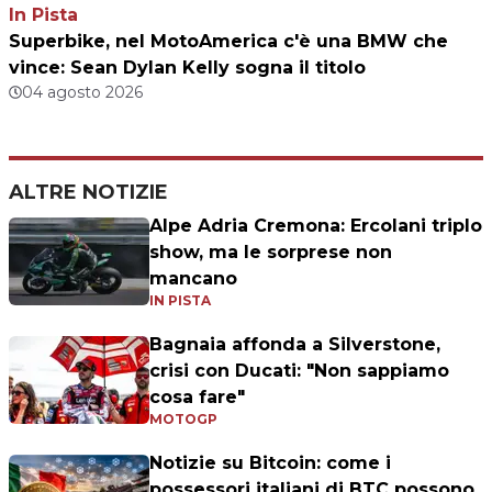
In Pista
Superbike, nel MotoAmerica c'è una BMW che
vince: Sean Dylan Kelly sogna il titolo
04 agosto 2026
ALTRE NOTIZIE
Alpe Adria Cremona: Ercolani triplo
show, ma le sorprese non
mancano
IN PISTA
Bagnaia affonda a Silverstone,
crisi con Ducati: "Non sappiamo
cosa fare"
MOTOGP
Notizie su Bitcoin: come i
possessori italiani di BTC possono