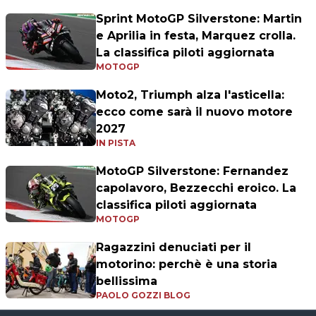
Sprint MotoGP Silverstone: Martin
e Aprilia in festa, Marquez crolla.
La classifica piloti aggiornata
MOTOGP
Moto2, Triumph alza l'asticella:
ecco come sarà il nuovo motore
2027
IN PISTA
MotoGP Silverstone: Fernandez
capolavoro, Bezzecchi eroico. La
classifica piloti aggiornata
MOTOGP
Ragazzini denuciati per il
motorino: perchè è una storia
bellissima
PAOLO GOZZI BLOG