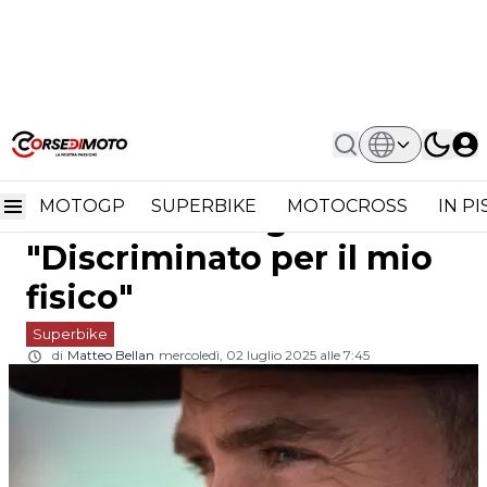
Home
Superbike
Superbike, Alvaro Bautista Si Sfoga:
Superbike, Alvaro
"Discriminato Per Il Mio Fisico"
MOTOGP
SUPERBIKE
MOTOCROSS
IN P
Bautista si sfoga:
"Discriminato per il mio
fisico"
Superbike
di
Matteo Bellan
mercoledì, 02 luglio 2025 alle 7:45