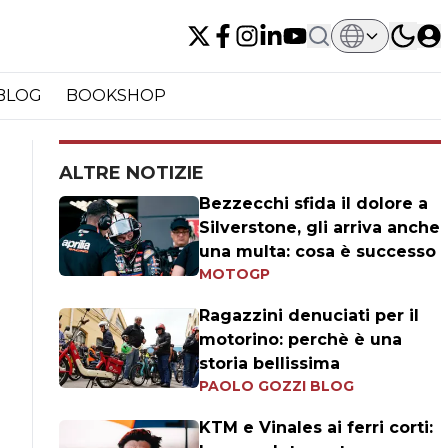
BLOG
BOOKSHOP
ALTRE NOTIZIE
Bezzecchi sfida il dolore a
Silverstone, gli arriva anche
una multa: cosa è successo
MOTOGP
Ragazzini denuciati per il
motorino: perchè è una
storia bellissima
PAOLO GOZZI BLOG
KTM e Vinales ai ferri corti: