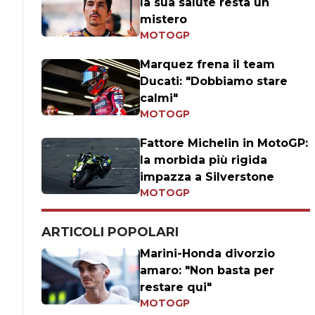
la sua salute resta un
mistero
MOTOGP
Marquez frena il team
Ducati: "Dobbiamo stare
calmi"
MOTOGP
Fattore Michelin in MotoGP:
la morbida più rigida
impazza a Silverstone
MOTOGP
ARTICOLI POPOLARI
Marini-Honda divorzio
amaro: "Non basta per
restare qui"
MOTOGP