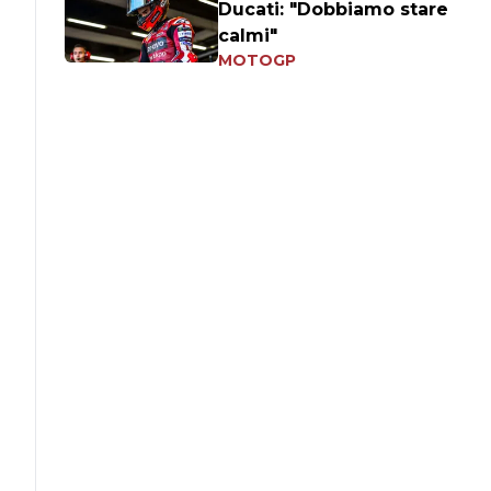
Ducati: "Dobbiamo stare
calmi"
MOTOGP