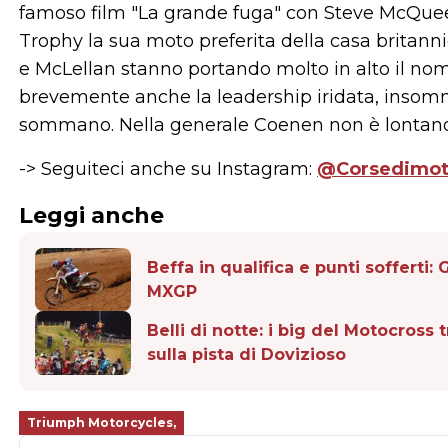
famoso film "La grande fuga" con Steve McQueen
Trophy la sua moto preferita della casa britannic
e McLellan stanno portando molto in alto il nom
brevemente anche la leadership iridata, insomma
sommano. Nella generale Coenen non è lontano, 
-> Seguiteci anche su Instagram:
@Corsedimo
Leggi anche
Beffa in qualifica e punti sofferti:
MXGP
Belli di notte: i big del Motocross 
sulla pista di Dovizioso
Triumph Motorcycles,