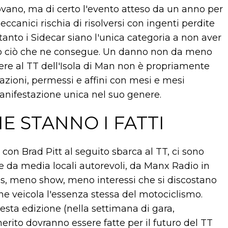
ovano, ma di certo l'evento atteso da un anno per
 meccanici rischia di risolversi con ingenti perdite
anto i Sidecar siano l'unica categoria a non aver
tto ciò che ne consegue. Un danno non da meno
stere al TT dell'Isola di Man non è propriamente
azioni, permessi e affini con mesi e mesi
manifestazione unica nel suo genere.
 STANNO I FATTI
con Brad Pitt al seguito sbarca al TT, ci sono
he da media locali autorevoli, da Manx Radio in
ess, meno show, meno interessi che si discostano
he veicola l'essenza stessa del motociclismo.
esta edizione (nella settimana di gara,
rito dovranno essere fatte per il futuro del TT