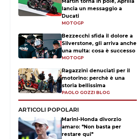
Martin torna in pole, Aprilia
lancia un messaggio a
Ducati
MOTOGP
Bezzecchi sfida il dolore a
Silverstone, gli arriva anche
una multa: cosa è successo
MOTOGP
Ragazzini denuciati per il
motorino: perchè è una
storia bellissima
PAOLO GOZZI BLOG
ARTICOLI POPOLARI
Marini-Honda divorzio
amaro: "Non basta per
restare qui"