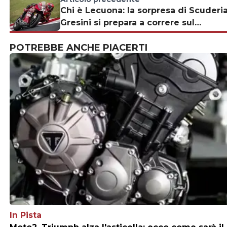
Chi è Lecuona: la sorpresa di Scuderi
Gresini si prepara a correre sul
circuito di Balaton
POTREBBE ANCHE PIACERTI
In Pista