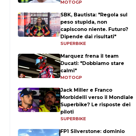
MOTOGP
SBK, Bautista: "Regola sul
peso stupida, non
capiscono niente. Futuro?
Dipende dai risultati"
SUPERBIKE
Marquez frena il team
Ducati: "Dobbiamo stare
calmi"
MOTOGP
Jack Miller e Franco
Morbidelli verso il Mondiale
Superbike? Le risposte dei
piloti
SUPERBIKE
FP1 Silverstone: dominio