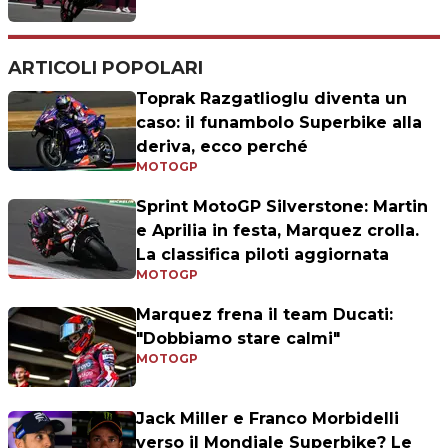
ARTICOLI POPOLARI
Toprak Razgatlioglu diventa un
caso: il funambolo Superbike alla
deriva, ecco perché
MOTOGP
Sprint MotoGP Silverstone: Martin
e Aprilia in festa, Marquez crolla.
La classifica piloti aggiornata
MOTOGP
Marquez frena il team Ducati:
"Dobbiamo stare calmi"
MOTOGP
Jack Miller e Franco Morbidelli
verso il Mondiale Superbike? Le