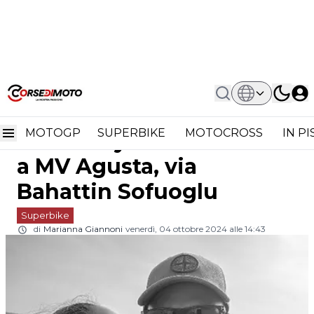
Home
Superbike
Supersport: Bo Bendsneyder Dalla
Supersport: Bo
Moto2 A MV Agusta, Via Bahattin
Sofuoglu
MOTOGP
SUPERBIKE
MOTOCROSS
IN P
Bendsneyder dalla Moto2
a MV Agusta, via
Bahattin Sofuoglu
Superbike
di
Marianna Giannoni
venerdì, 04 ottobre 2024 alle 14:43