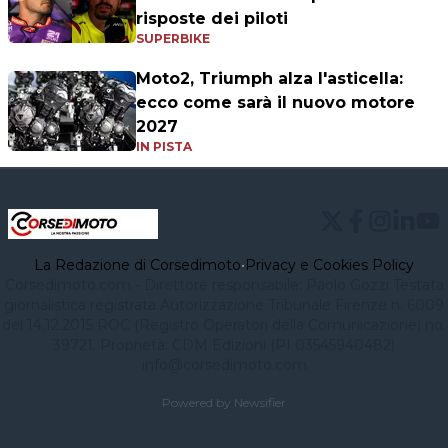
risposte dei piloti
SUPERBIKE
Moto2, Triumph alza l'asticella:
ecco come sarà il nuovo motore
2027
IN PISTA
La Redazione di Corsedimoto
•
Privacy e Cookies Policy
Corsedimoto.com - Direttore responsabile: Paolo Gozzi Testata
giornalistica registrata Autorizzazione Tribunale Firenze n. 6009
del 14.12.2015 ROC (Registro Operatori della Comunicazione) no.
39721. Proprietà: CDM Edizioni (PI 03545940482)
info@corsedimoto.com
Powered by Newsifier