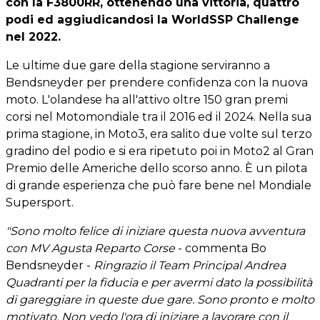
con la F3800RR, ottenendo una vittoria, quattro
podi ed aggiudicandosi la WorldSSP Challenge
nel 2022.
Le ultime due gare della stagione serviranno a
Bendsneyder per prendere confidenza con la nuova
moto. L'olandese ha all'attivo oltre 150 gran premi
corsi nel Motomondiale tra il 2016 ed il 2024. Nella sua
prima stagione, in Moto3, era salito due volte sul terzo
gradino del podio e si era ripetuto poi in Moto2 al Gran
Premio delle Americhe dello scorso anno. È un pilota
di grande esperienza che può fare bene nel Mondiale
Supersport.
"Sono molto felice di iniziare questa nuova avventura
con MV Agusta Reparto Corse
- commenta Bo
Bendsneyder -
Ringrazio il Team Principal Andrea
Quadranti per la fiducia e per avermi dato la possibilità
di gareggiare in queste due gare. Sono pronto e molto
motivato. Non vedo l'ora di iniziare a lavorare con il