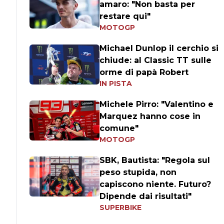
amaro: "Non basta per
restare qui"
MOTOGP
Michael Dunlop il cerchio si
chiude: al Classic TT sulle
orme di papà Robert
IN PISTA
Michele Pirro: "Valentino e
Marquez hanno cose in
comune"
MOTOGP
SBK, Bautista: "Regola sul
peso stupida, non
capiscono niente. Futuro?
Dipende dai risultati"
SUPERBIKE