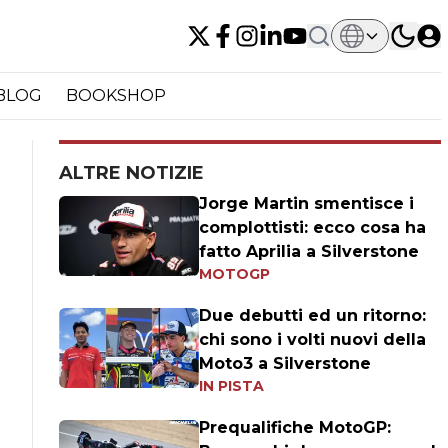
BLOG
BOOKSHOP
ALTRE NOTIZIE
Jorge Martin smentisce i
complottisti: ecco cosa ha
fatto Aprilia a Silverstone
MOTOGP
Due debutti ed un ritorno:
chi sono i volti nuovi della
Moto3 a Silverstone
IN PISTA
Prequalifiche MotoGP: