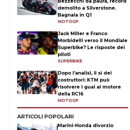
Bezzecchi da paura, record
demolito a Silverstone.
Bagnaia in Q1
MOTOGP
Jack Miller e Franco
Morbidelli verso il Mondiale
Superbike? Le risposte dei
piloti
SUPERBIKE
Dopo l’analisi, il sì dei
costruttori: KTM può
risolvere i guai al motore
della RC16
MOTOGP
ARTICOLI POPOLARI
Marini-Honda divorzio