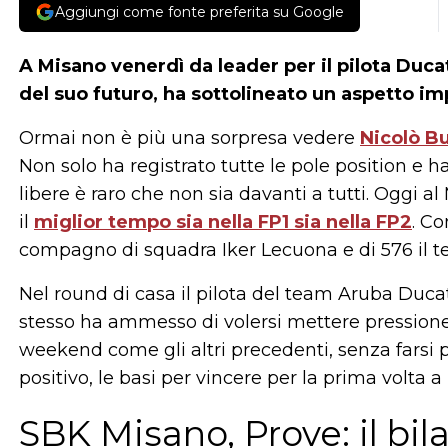
Aggiungi come fonte preferita su Google
A Misano venerdì da leader per il pilota Ducat
del suo futuro, ha sottolineato un aspetto im
Ormai non è più una sorpresa vedere
Nicolò B
Non solo ha registrato tutte le pole position e h
libere è raro che non sia davanti a tutti. Oggi a
il
miglior tempo sia nella FP1 sia nella FP2
. Co
compagno di squadra Iker Lecuona e di 576 il ter
Nel round di casa il pilota del team Aruba Ducat
stesso ha ammesso di volersi mettere pressione
weekend come gli altri precedenti, senza farsi 
positivo, le basi per vincere per la prima volta
SBK Misano, Prove: il bil