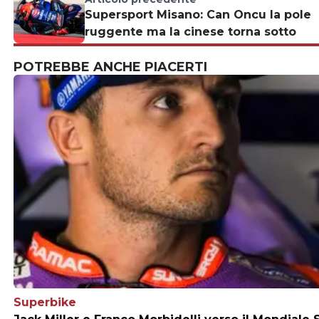
Supersport Misano: Can Oncu la pole
ruggente ma la cinese torna sotto
POTREBBE ANCHE PIACERTI
Superbike