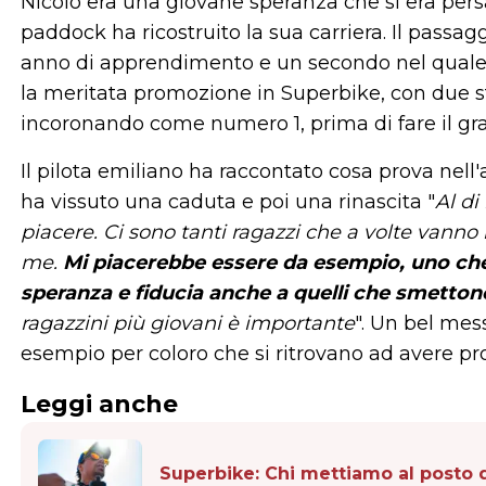
Nicolò era una giovane speranza che si era pe
paddock ha ricostruito la sua carriera. Il passa
anno di apprendimento e un secondo nel quale 
la meritata promozione in Superbike, con due s
incoronando come numero 1, prima di fare il gr
Il pilota emiliano ha raccontato cosa prova nell'
ha vissuto una caduta e poi una rinascita "
Al di
piacere. Ci sono tanti ragazzi che a volte vanno 
me.
Mi piacerebbe essere da esempio, uno che è
speranza e fiducia anche a quelli che smettono
ragazzini più giovani è importante
". Un bel mes
esempio per coloro che si ritrovano ad avere pr
Leggi anche
Superbike: Chi mettiamo al posto 