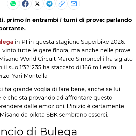
i, primo in entrambi i turni di prove: parlando
portante.
ulega
in P1 in questa stagione Superbike 2026.
a vinto tutte le gare finora, ma anche nelle prove
l Misano World Circuit Marco Simoncelli ha siglato
n il suo 1'32"235 ha staccato di 166 millesimi il
zo, Yari Montella.
i ha grande voglia di fare bene, anche se lui
 e che sta provando ad affrontare questo
prendere dalle emozioni. L'inizio è certamente
 a Misano da pilota SBK sembrano esserci.
ancio di Bulega