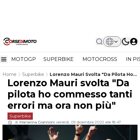
MOTOGP
SUPERBIKE
MOTOCROSS
IN P
Home
Superbike
Lorenzo Mauri Svolta "Da Pilota Ho
Lorenzo Mauri svolta "Da
Commesso Tanti Errori Ma Ora Non
Più"
pilota ho commesso tanti
errori ma ora non più"
Superbike
di
Marianna Giannoni
venerdì, 09 dicembre 2022 alle 18:47