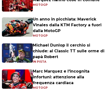
MOTOGP
Un anno in picchiata: Maverick
Vinales dalla KTM Factory a fuori
dalla MotoGP
MOTOGP
Michael Dunlop il cerchio si
chiude: al Classic TT sulle orme di
papà Robert
IN PISTA
Marc Marquez e l'incognita
infortuni: attenzione alla
frequenza cardiaca
MOTOGP