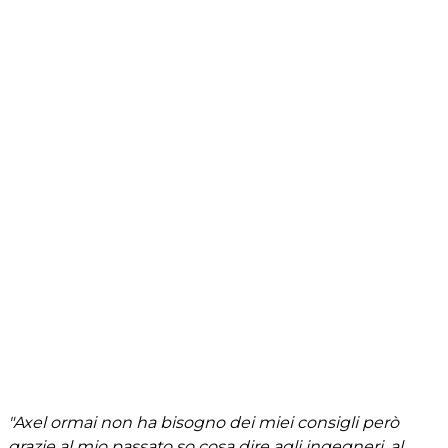
"Axel ormai non ha bisogno dei miei consigli però
grazie al mio passato so cosa dire agli ingegneri, al