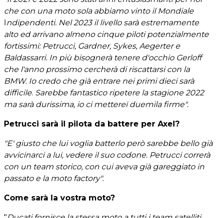
che con una moto sola abbiamo vinto il Mondiale
I
ndipendenti. Nel 2023 il livello sarà estremamente
alto ed arrivano almeno cinque piloti potenzialmente
fortissimi: Petrucci, Gardner, Sykes, Aegerter e
Baldassarri. In più bisognerà tenere d'occhio Gerloff
che l'anno prossimo cercherà di riscattarsi con la
BMW. Io credo che già entrare nei primi dieci sarà
difficile
.
Sarebbe fantastico ripetere la stagione 2022
ma sarà durissima, io ci metterei duemila firme".
Petrucci sarà il pilota da battere per Axel?
"E' giusto che lui voglia batterlo però sarebbe bello già
avvicinarci a lui, vedere il suo codone. Petrucci correrà
con un team storico, con cui aveva già gareggiato in
passato e la moto factory".
Come sarà la vostra moto?
"
Ducati fornisce la stessa moto a tutti i team satelliti