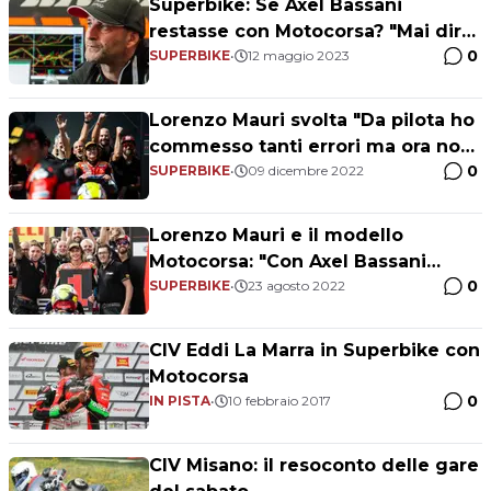
Superbike: Se Axel Bassani
restasse con Motocorsa? "Mai dire
0
mai"
SUPERBIKE
•
12 maggio 2023
Lorenzo Mauri svolta "Da pilota ho
commesso tanti errori ma ora non
0
più"
SUPERBIKE
•
09 dicembre 2022
Lorenzo Mauri e il modello
Motocorsa: "Con Axel Bassani
0
cresciamo insieme"
SUPERBIKE
•
23 agosto 2022
CIV Eddi La Marra in Superbike con
Motocorsa
0
IN PISTA
•
10 febbraio 2017
CIV Misano: il resoconto delle gare