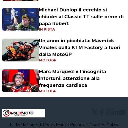
Michael Dunlop il cerchio si
chiude: al Classic TT sulle orme di
papà Robert
IN PISTA
Un anno in picchiata: Maverick
Vinales dalla KTM Factory a fuori
dalla MotoGP
MOTOGP
Marc Marquez e l'incognita
infortuni: attenzione alla
frequenza cardiaca
MOTOGP
La Redazione di Corsedimoto
•
Privacy e Cookies Policy