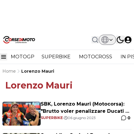
MOTOGP
SUPERBIKE
MOTOCROSS
IN P
Home
Lorenzo Mauri
Lorenzo Mauri
SBK, Lorenzo Mauri (Motocorsa):
"Brutto voler penalizzare Ducati e
0
Bautista"
SUPERBIKE
•
06 giugno 2023