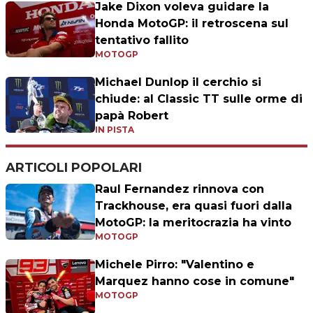
Jake Dixon voleva guidare la
Honda MotoGP: il retroscena sul
tentativo fallito
MOTOGP
Michael Dunlop il cerchio si
chiude: al Classic TT sulle orme di
papà Robert
IN PISTA
ARTICOLI POPOLARI
Raul Fernandez rinnova con
Trackhouse, era quasi fuori dalla
MotoGP: la meritocrazia ha vinto
MOTOGP
Michele Pirro: "Valentino e
Marquez hanno cose in comune"
MOTOGP