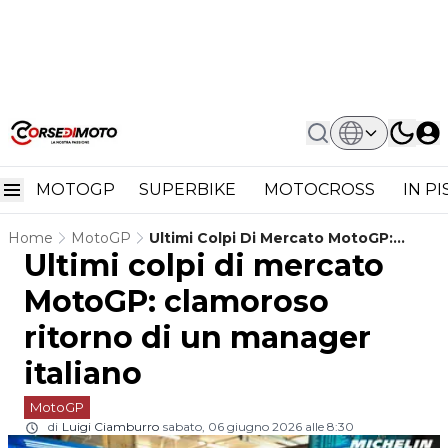
MOTOGP
SUPERBIKE
MOTOCROSS
IN P
Home
MotoGP
Ultimi Colpi Di Mercato MotoGP:
Ultimi colpi di mercato
Clamoroso Ritorno Di Un Manager
Italiano
MotoGP: clamoroso
ritorno di un manager
italiano
MotoGP
di
Luigi Ciamburro
sabato, 06 giugno 2026 alle 8:30