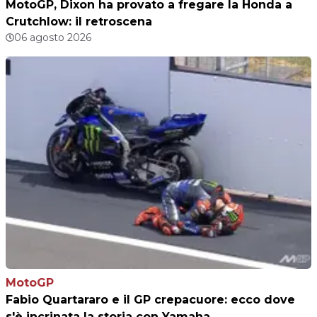
MotoGP, Dixon ha provato a fregare la Honda a
Crutchlow: il retroscena
06 agosto 2026
MotoGP
Fabio Quartararo e il GP crepacuore: ecco dove
s'è incrinata la storia con Yamaha