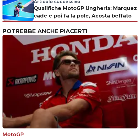
nota integrale del team Moto3
Articolo successivo
Qualifiche MotoGP Ungheria: Marquez
cade e poi fa la pole, Acosta beffato
POTREBBE ANCHE PIACERTI
MotoGP