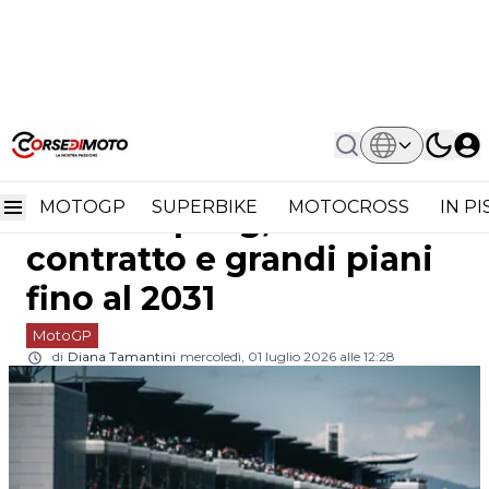
Home
MotoGP
Ufficiale: La MotoGP Non Lascia
Ufficiale: la MotoGP non
Sepang, Nuovo Contratto E Grandi
Piani Fino Al 2031
MOTOGP
SUPERBIKE
MOTOCROSS
IN P
lascia Sepang, nuovo
contratto e grandi piani
fino al 2031
MotoGP
di
Diana Tamantini
mercoledì, 01 luglio 2026 alle 12:28