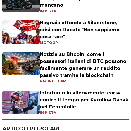
mancano
IN PISTA
Bagnaia affonda a Silverstone,
crisi con Ducati: "Non sappiamo
cosa fare"
MOTOGP
Notizie su Bitcoin: come i
possessori italiani di BTC possono
facilmente generare un reddito
passivo tramite la blockchain
RACING TEAM
Infortunio in allenamento: corsa
contro il tempo per Karolina Danak
nel Femminile
IN PISTA
ARTICOLI POPOLARI