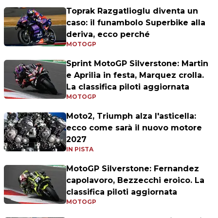
Toprak Razgatlioglu diventa un
caso: il funambolo Superbike alla
deriva, ecco perché
MOTOGP
Sprint MotoGP Silverstone: Martin
e Aprilia in festa, Marquez crolla.
La classifica piloti aggiornata
MOTOGP
Moto2, Triumph alza l'asticella:
ecco come sarà il nuovo motore
2027
IN PISTA
MotoGP Silverstone: Fernandez
capolavoro, Bezzecchi eroico. La
classifica piloti aggiornata
MOTOGP