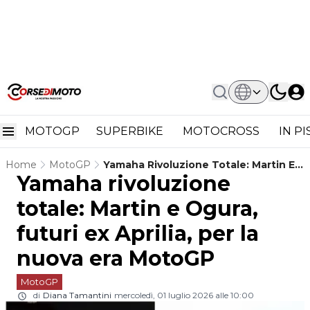
MOTOGP
SUPERBIKE
MOTOCROSS
IN P
Home
MotoGP
Yamaha Rivoluzione Totale: Martin E
Yamaha rivoluzione
Ogura, Futuri Ex Aprilia, Per La Nuova
Era MotoGP
totale: Martin e Ogura,
futuri ex Aprilia, per la
nuova era MotoGP
MotoGP
di
Diana Tamantini
mercoledì, 01 luglio 2026 alle 10:00