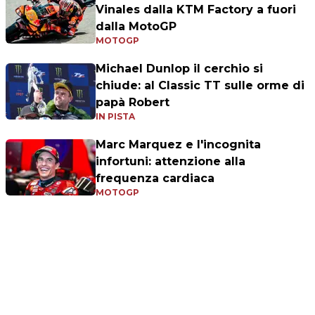
Vinales dalla KTM Factory a fuori
dalla MotoGP
MOTOGP
Michael Dunlop il cerchio si
chiude: al Classic TT sulle orme di
papà Robert
IN PISTA
Marc Marquez e l'incognita
infortuni: attenzione alla
frequenza cardiaca
MOTOGP