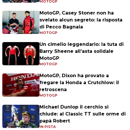
MOTOGP
MotoGP, Casey Stoner non ha
svelato alcun segreto: la risposta
di Pecco Bagnaia
MOTOGP
Un cimelio leggendario: la tuta di
Barry Sheene all’asta solidale
MotoGP
MOTOGP
MotoGP, Dixon ha provato a
fregare la Honda a Crutchlow: il
retroscena
MOTOGP
Michael Dunlop il cerchio si
chiude: al Classic TT sulle orme di
papà Robert
IN PISTA