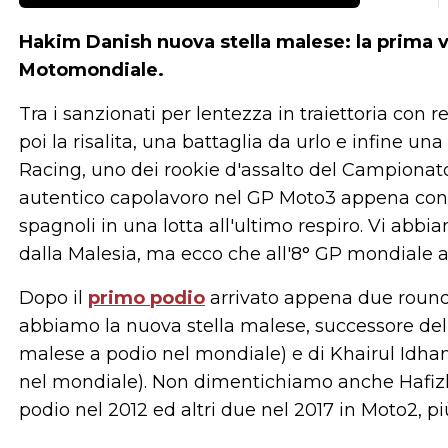
Hakim Danish nuova stella malese: la prima v
Motomondiale.
Tra i sanzionati per lentezza in traiettoria con re
poi la risalita, una battaglia da urlo e infine una 
Racing, uno dei rookie d'assalto del Campionat
autentico capolavoro nel GP Moto3 appena conc
spagnoli in una lotta all'ultimo respiro. Vi abb
dalla Malesia, ma ecco che all'8° GP mondiale a
Dopo il
primo podio
arrivato appena due round f
abbiamo la nuova stella malese, successore de
malese a podio nel mondiale) e di Khairul Idha
nel mondiale). Non dimentichiamo anche Hafizh
podio nel 2012 ed altri due nel 2017 in Moto2, pi