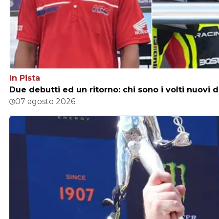
In Pista
Due debutti ed un ritorno: chi sono i volti nuovi 
07 agosto 2026