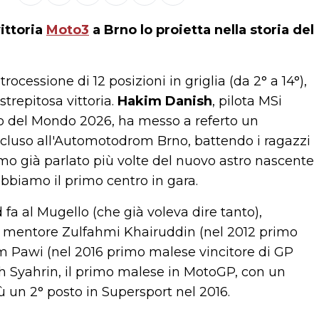
ittoria
Moto3
a Brno lo proietta nella storia del
trocessione di 12 posizioni in griglia (da 2° a 14°),
strepitosa vittoria.
Hakim Danish
, pilota MSi
o del Mondo 2026, ha messo a referto un
luso all'Automotodrom Brno, battendo i ragazzi
iamo già parlato più volte del nuovo astro nascente
bbiamo il primo centro in gara.
a al Mugello (che già voleva dire tanto),
l mentore Zulfahmi Khairuddin (nel 2012 primo
m Pawi (nel 2016 primo malese vincitore di GP
 Syahrin, il primo malese in MotoGP, con un
ù un 2° posto in Supersport nel 2016.