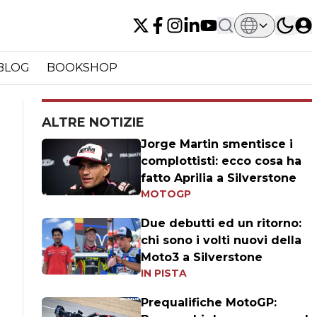
BLOG
BOOKSHOP
ALTRE NOTIZIE
Jorge Martin smentisce i
complottisti: ecco cosa ha
fatto Aprilia a Silverstone
MOTOGP
Due debutti ed un ritorno:
chi sono i volti nuovi della
Moto3 a Silverstone
IN PISTA
Prequalifiche MotoGP: