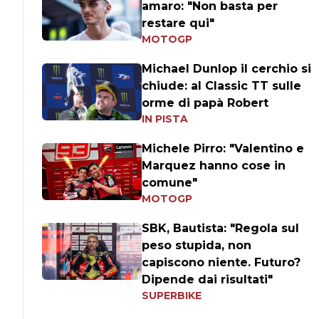
amaro: "Non basta per
restare qui"
MOTOGP
Michael Dunlop il cerchio si
chiude: al Classic TT sulle
orme di papà Robert
IN PISTA
Michele Pirro: "Valentino e
Marquez hanno cose in
comune"
MOTOGP
SBK, Bautista: "Regola sul
peso stupida, non
capiscono niente. Futuro?
Dipende dai risultati"
SUPERBIKE