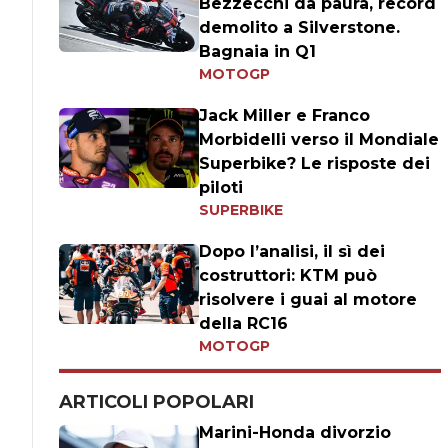
Bezzecchi da paura, record
demolito a Silverstone.
Bagnaia in Q1
MOTOGP
Jack Miller e Franco
Morbidelli verso il Mondiale
Superbike? Le risposte dei
piloti
SUPERBIKE
Dopo l’analisi, il sì dei
costruttori: KTM può
risolvere i guai al motore
della RC16
MOTOGP
ARTICOLI POPOLARI
Marini-Honda divorzio