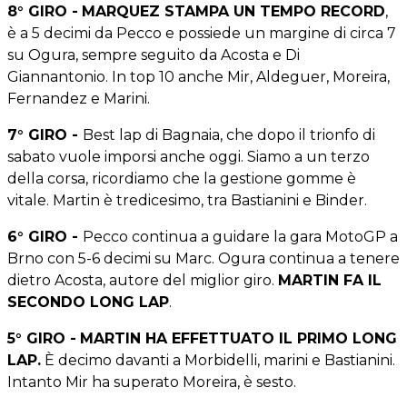
8° GIRO -
MARQUEZ STAMPA UN TEMPO RECORD
,
è a 5 decimi da Pecco e possiede un margine di circa 7
su Ogura, sempre seguito da Acosta e Di
Giannantonio. In top 10 anche Mir, Aldeguer, Moreira,
Fernandez e Marini.
7° GIRO -
Best lap di Bagnaia, che dopo il trionfo di
sabato vuole imporsi anche oggi. Siamo a un terzo
della corsa, ricordiamo che la gestione gomme è
vitale. Martin è tredicesimo, tra Bastianini e Binder.
6° GIRO -
Pecco continua a guidare la gara MotoGP a
Brno con 5-6 decimi su Marc. Ogura continua a tenere
dietro Acosta, autore del miglior giro.
MARTIN FA IL
SECONDO LONG LAP
.
5° GIRO -
MARTIN HA EFFETTUATO IL PRIMO LONG
LAP.
È decimo davanti a Morbidelli, marini e Bastianini.
Intanto Mir ha superato Moreira, è sesto.