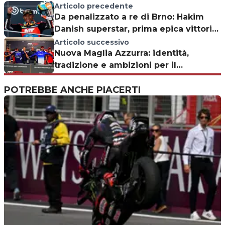
Articolo precedente
Da penalizzato a re di Brno: Hakim
Danish superstar, prima epica vittoria
Moto3
Articolo successivo
Nuova Maglia Azzurra: identità,
tradizione e ambizioni per il
Motocross Nazioni 2026
POTREBBE ANCHE PIACERTI