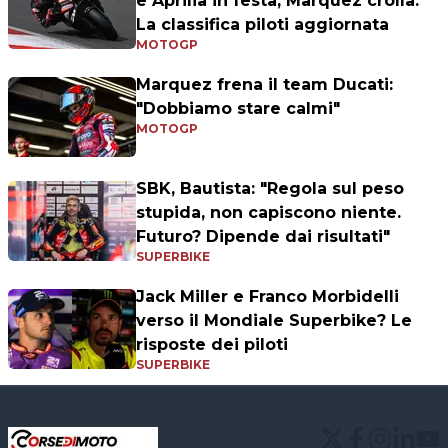
e Aprilia in festa, Marquez crolla.
La classifica piloti aggiornata
MOTOGP
Marquez frena il team Ducati:
"Dobbiamo stare calmi"
MOTOGP
SBK, Bautista: "Regola sul peso
stupida, non capiscono niente.
Futuro? Dipende dai risultati"
SUPERBIKE
Jack Miller e Franco Morbidelli
verso il Mondiale Superbike? Le
risposte dei piloti
SUPERBIKE