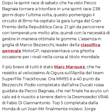
Dopo la sprint race di sabato che ha visto Pecco
Bagnaia tornare a trionfare in una sprint race 238
giorni dopo l'ultima volta, questo pomeriggio il
circuito di Brno ha ospitato la gara lunga del Gran
Premio della Repubblica Ceca. 21 giri da percorrere
con temperature molto alte, quindi con la necessità di
gestire in maniera ottimale le gomme. L'assenza in
griglia di Marco Bezzecchi, leader della
classifica
generale
MotoGP, rappresentava una ghiotta
occasione per i rivali nella corsa al titolo mondiale.
Il più bravo di tutti è stato
Marc Marquez
, che ha
resistito al velocissimo Ai Ogura sull'Aprilia del team
SuperFile Trackhouse. Ora MM93 è a 40 punti da
Bezzecchi. Podio completato dall'altra Ducati rossa
guidata da Pecco Bagnaia, che nel finale ha avuto un
calo ed è riuscito a tenere dietro la Desmosedici VR46
di Fabio Di Giannantonio. Top 5 completata dalla
Honda di un Joan Mir finalmente incisivo. Jorge