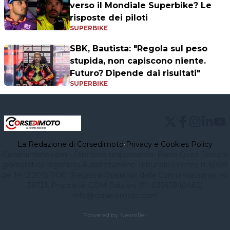
verso il Mondiale Superbike? Le
risposte dei piloti
SUPERBIKE
SBK, Bautista: "Regola sul peso
stupida, non capiscono niente.
Futuro? Dipende dai risultati"
SUPERBIKE
La Redazione di Corsedimoto
•
Privacy e Cookies Policy
Corsedimoto.com - Direttore responsabile: Paolo Gozzi Testata
giornalistica registrata Autorizzazione Tribunale Firenze n. 6009
del 14.12.2015 ROC (Registro Operatori della Comunicazione) no.
39721. Proprietà: CDM Edizioni (PI 03545940482)
info@corsedimoto.com
Powered by Newsifier