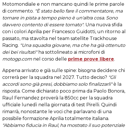
Motomondiale e non mancano quindi le prime parole
di commento.
"È stato bello fare il commentatore, ma
tornare in pista a tempo pieno è un'altra cosa. Sono
davvero contento di essere tornato"
. Una nuova sfida
con i colori Aprilia per Francesco Guidotti, un ritorno al
passato, ma stavolta nel team satellite Trackhouse
Racing.
"Una squadra giovane, ma che ha già ottenuto
dei bei risultati"
ha sottolineato ai microfoni di
motogp.com
nel corso delle
prime prove libere
.
Appena arrivato e già sulle spine: bisogna decidere chi
correrà per la squadra nel 2027. Tutto deciso?
"Gli
accordi sono già presi, dobbiamo solo finalizzarli"
è la
risposta. Come dichiarato poco prima da Paolo Bonora,
Raul Fernandez proverà la 850cc per la squadra
ufficiale lunedì nella giornata di test Pirelli. Quindi
rimarrà, nonostante le voci che parlavano di una
possibile formazione Aprilia totalmente italiana.
"Abbiamo fiducia in Raul, ha mostrato il suo potenziale