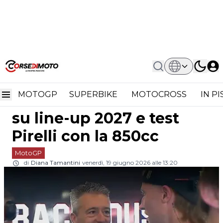
Home
MotoGP
Trackhouse Aprilia, Parla Guidotti:
Trackhouse Aprilia, parla
Subito Decisioni Su Line-Up 2027 E
Test Pirelli Con La 850cc
MOTOGP
SUPERBIKE
MOTOCROSS
IN P
Guidotti: subito decisioni
su line-up 2027 e test
Pirelli con la 850cc
MotoGP
di
Diana Tamantini
venerdì, 19 giugno 2026 alle 13:20