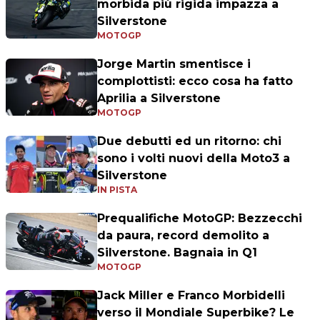
morbida più rigida impazza a
Silverstone
MOTOGP
Jorge Martin smentisce i
complottisti: ecco cosa ha fatto
Aprilia a Silverstone
MOTOGP
Due debutti ed un ritorno: chi
sono i volti nuovi della Moto3 a
Silverstone
IN PISTA
Prequalifiche MotoGP: Bezzecchi
da paura, record demolito a
Silverstone. Bagnaia in Q1
MOTOGP
Jack Miller e Franco Morbidelli
verso il Mondiale Superbike? Le