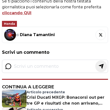
Se ti piacciono i contenuti della nostra testata
giornalistica puoi selezionarla come fonte preferita
cliccando QUI
Honda
Diana Tamantini
di
Scrivi un commento
CONTINUA A LEGGERE
Articolo precedente
Crisi Ducati MXGP: Bonacorsi out per
tre GP e risultati che non arrivano,
progetto già naufragato?
Articolo successivo