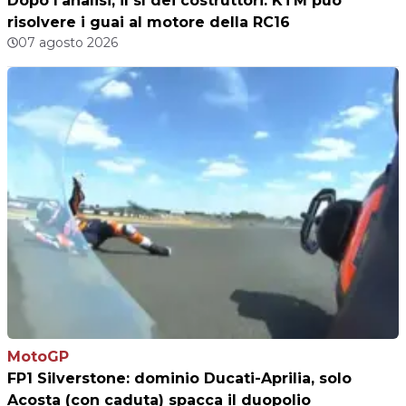
Dopo l’analisi, il sì dei costruttori: KTM può
risolvere i guai al motore della RC16
07 agosto 2026
MotoGP
FP1 Silverstone: dominio Ducati-Aprilia, solo
Acosta (con caduta) spacca il duopolio