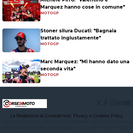
Marquez hanno cose in comune"
MOTOGP
Stoner silura Ducati: "Bagnaia
trattato ingiustamente"
MOTOGP
Marc Marquez: "Mi hanno dato una
seconda vita"
MOTOGP
La Redazione di Corsedimoto
•
Privacy e Cookies Policy
Corsedimoto.com - Direttore responsabile: Paolo Gozzi Testata
giornalistica registrata Autorizzazione Tribunale Firenze n. 6009