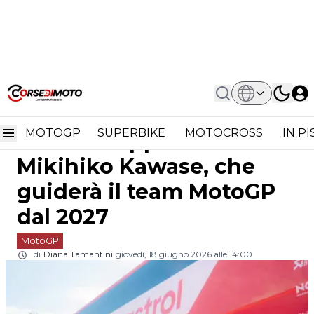
Home
MotoGP
Honda Punta Sul Cervello Dello
Honda punta sul cervello
Sviluppo: Chi È Mikihiko Kawase, Che
Guiderà Il Team MotoGP Dal 2027
MOTOGP
SUPERBIKE
MOTOCROSS
IN P
dello sviluppo: chi è
Mikihiko Kawase, che
guiderà il team MotoGP
dal 2027
MotoGP
di
Diana Tamantini
giovedì, 18 giugno 2026 alle 14:00