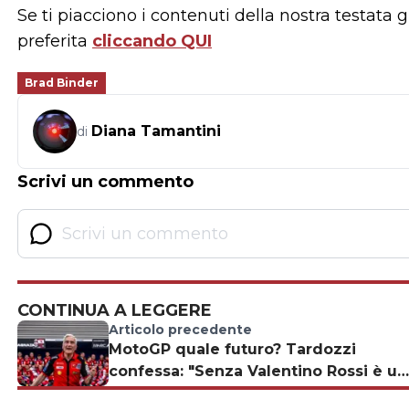
Se ti piacciono i contenuti della nostra testata 
preferita
cliccando QUI
Brad Binder
Diana Tamantini
di
Scrivi un commento
CONTINUA A LEGGERE
Articolo precedente
MotoGP quale futuro? Tardozzi
confessa: "Senza Valentino Rossi è un
problema"