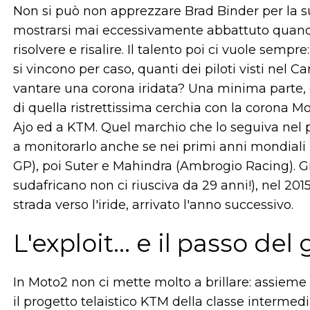
Non si può non apprezzare Brad Binder per la sua
mostrarsi mai eccessivamente abbattuto quan
risolvere e risalire. Il talento poi ci vuole sempr
si vincono per caso, quanti dei piloti visti ne
vantare una corona iridata? Una minima parte, q
di quella ristrettissima cerchia con la corona 
Ajo ed a KTM. Quel marchio che lo seguiva nel 
a monitorarlo anche se nei primi anni mondial
GP), poi Suter e Mahindra (Ambrogio Racing). Già 
sudafricano non ci riusciva da 29 anni!), nel 201
strada verso l'iride, arrivato l'anno successivo.
L'exploit... e il passo d
In Moto2 non ci mette molto a brillare: assieme 
il progetto telaistico KTM della classe interme