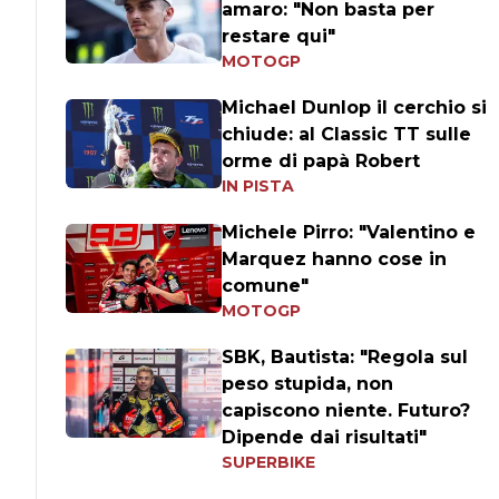
amaro: "Non basta per
restare qui"
MOTOGP
Michael Dunlop il cerchio si
chiude: al Classic TT sulle
orme di papà Robert
IN PISTA
Michele Pirro: "Valentino e
Marquez hanno cose in
comune"
MOTOGP
SBK, Bautista: "Regola sul
peso stupida, non
capiscono niente. Futuro?
Dipende dai risultati"
SUPERBIKE