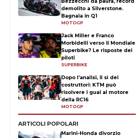
Bezzecchi da paura, record
demolito a Silverstone.
Bagnaia in Q1
MOTOGP
Jack Miller e Franco
Morbidelli verso il Mondiale
Superbike? Le risposte dei
piloti
SUPERBIKE
Dopo l’analisi, il sì dei
costruttori: KTM può
risolvere i guai al motore
della RC16
MOTOGP
ARTICOLI POPOLARI
Marini-Honda divorzio