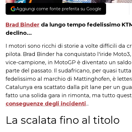
Aggiungi come fonte preferita su Google
Brad Binder
da lungo tempo fedelissimo KTM,
declino...
I motori sono ricchi di storie a volte difficili d
pilota. Brad Binder ha conquistato l'iride Mot
vice-campione, in MotoGP è diventato un saldo 
parte del passato. Il sudafricano, per quasi tutt
fedelissimo al marchio di Mattinghofen, è lettera
Catalunya era scattato dalla pit lane per un gua
fatto una solida gara in rimonta, ma tutto quest
conseguenze degli incidenti
...
La scalata fino al titolo