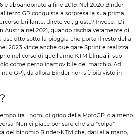
16 e abbandonato a fine 2019. Nel 2020 Binder
al terzo GP conquista a sorpresa la sua prima
rcorso brillante, direte voi, giusto? Invece... Di
in Austria nel 2021, quando rischia veramente di
sciutto sotto la pioggia che porta il resto della
, nel 2023 vince anche due gare Sprint e realizza
oprio nel corso di quell'anno KTM blinda il suo
andolo come perno inamovibile del marchio. Ad
nt e GP), da allora Binder non s'è più visto in
o?
tempo tra i nomi di grido della MotoGP, o almeno
diversa. Non ci piace pensare che sia "colpa"
cosa del binomio Binder-KTM che, dati alla mano,