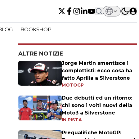
BLOG
BOOKSHOP
ALTRE NOTIZIE
Jorge Martin smentisce i
complottisti: ecco cosa ha
fatto Aprilia a Silverstone
MOTOGP
Due debutti ed un ritorno:
chi sono i volti nuovi della
Moto3 a Silverstone
IN PISTA
Prequalifiche MotoGP: