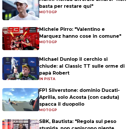
basta per restare qui"
MOTOGP
Michele Pirro: "Valentino e
Marquez hanno cose in comune"
MOTOGP
Michael Dunlop il cerchio si
chiude: al Classic TT sulle orme di
papà Robert
IN PISTA
FP1 Silverstone: dominio Ducati-
Aprilia, solo Acosta (con caduta)
spacca il duopolio
MOTOGP
SBK, Bautista: "Regola sul peso
stupida, non capiscono niente.