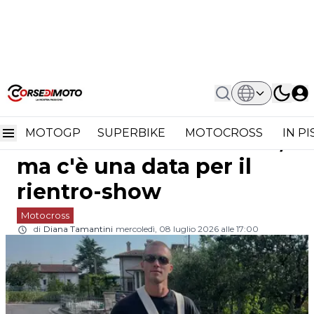
Home
Motocross
Mattia Guadagnini: Mondiale MXGP
Mattia Guadagnini:
Lontano, Ma C'è Una Data Per Il
Rientro-Show
MOTOGP
SUPERBIKE
MOTOCROSS
IN P
Mondiale MXGP lontano,
ma c'è una data per il
rientro-show
Motocross
di
Diana Tamantini
mercoledì, 08 luglio 2026 alle 17:00