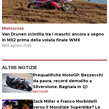
Motocross
Van Drunen scintilla tra i maschi: ancora a segno
in MX2 prima della volata finale WMX
03 agosto 2026
ALTRE NOTIZIE
Prequalifiche MotoGP: Bezzecchi
da paura, record demolito a
Silverstone. Bagnaia in Q1
MOTOGP
Jack Miller e Franco Morbidelli
verso il Mondiale Superbike? Le