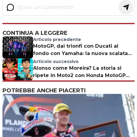
CONTINUA A LEGGERE
Articolo precedente
MotoGP, dai trionfi con Ducati al
fondo con Yamaha: la nuova scalata
del team Pramac
Articolo successivo
Alonso come Moreira? La storia si
ripete in Moto2 con Honda MotoGP
sullo sfondo
POTREBBE ANCHE PIACERTI