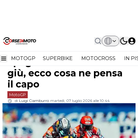
Home
MotoGP
Ducati "Nazionale Spagnola" A Tanti
Ducati "Nazionale
Non Va Giù, Ecco Cosa Ne Pensa Il
Capo
MOTOGP
SUPERBIKE
MOTOCROSS
IN P
Spagnola" a tanti non va
giù, ecco cosa ne pensa
il capo
MotoGP
di
Luigi Ciamburro
martedì, 07 luglio 2026 alle 10:44