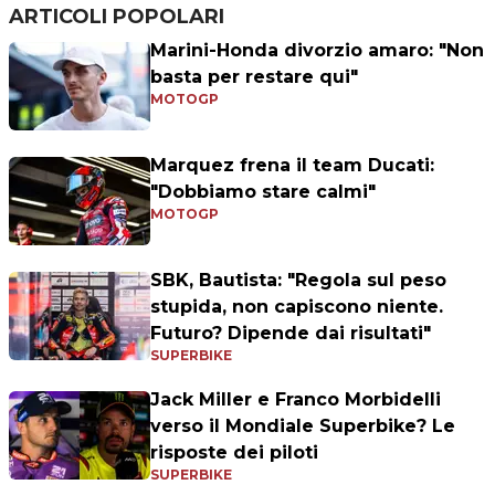
ARTICOLI POPOLARI
Marini-Honda divorzio amaro: "Non
basta per restare qui"
MOTOGP
Marquez frena il team Ducati:
"Dobbiamo stare calmi"
MOTOGP
SBK, Bautista: "Regola sul peso
stupida, non capiscono niente.
Futuro? Dipende dai risultati"
SUPERBIKE
Jack Miller e Franco Morbidelli
verso il Mondiale Superbike? Le
risposte dei piloti
SUPERBIKE