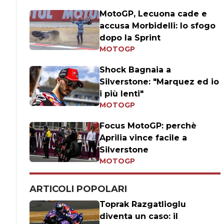
MotoGP, Lecuona cade e
accusa Morbidelli: lo sfogo
dopo la Sprint
MOTOGP
Shock Bagnaia a
Silverstone: "Marquez ed io
i più lenti"
MOTOGP
Focus MotoGP: perchè
Aprilia vince facile a
Silverstone
MOTOGP
ARTICOLI POPOLARI
Toprak Razgatlioglu
diventa un caso: il