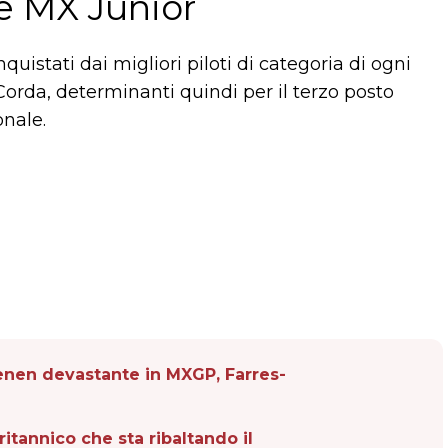
le MX Junior
quistati dai migliori piloti di categoria di ogni
 Corda, determinanti quindi per il terzo posto
onale.
oenen devastante in MXGP, Farres-
itannico che sta ribaltando il