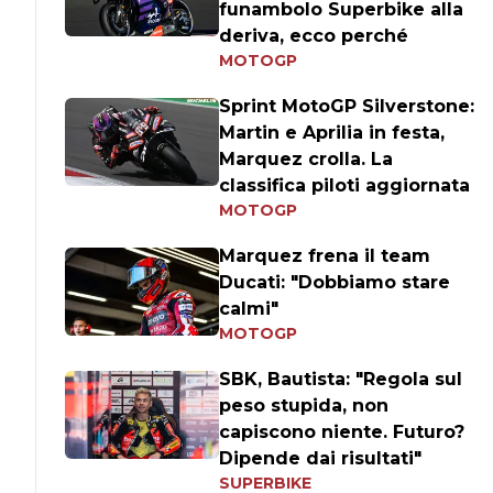
funambolo Superbike alla
deriva, ecco perché
MOTOGP
Sprint MotoGP Silverstone:
Martin e Aprilia in festa,
Marquez crolla. La
classifica piloti aggiornata
MOTOGP
Marquez frena il team
Ducati: "Dobbiamo stare
calmi"
MOTOGP
SBK, Bautista: "Regola sul
peso stupida, non
capiscono niente. Futuro?
Dipende dai risultati"
SUPERBIKE