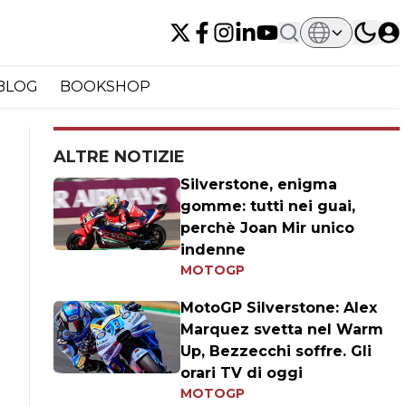
BLOG
BOOKSHOP
ALTRE NOTIZIE
Silverstone, enigma
gomme: tutti nei guai,
perchè Joan Mir unico
indenne
MOTOGP
MotoGP Silverstone: Alex
Marquez svetta nel Warm
Up, Bezzecchi soffre. Gli
orari TV di oggi
MOTOGP