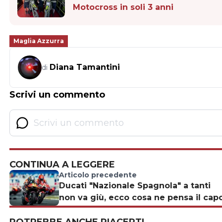
Motocross in soli 3 anni
Maglia Azzurra
Diana Tamantini
di
Scrivi un commento
CONTINUA A LEGGERE
Articolo precedente
Ducati "Nazionale Spagnola" a tanti
non va giù, ecco cosa ne pensa il cap
POTREBBE ANCHE PIACERTI