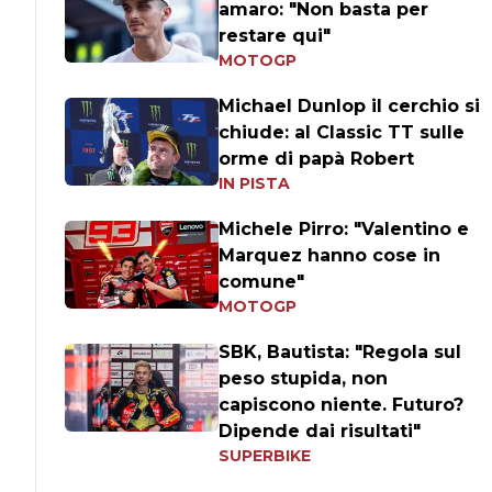
amaro: "Non basta per
restare qui"
MOTOGP
Michael Dunlop il cerchio si
chiude: al Classic TT sulle
orme di papà Robert
IN PISTA
Michele Pirro: "Valentino e
Marquez hanno cose in
comune"
MOTOGP
SBK, Bautista: "Regola sul
peso stupida, non
capiscono niente. Futuro?
Dipende dai risultati"
SUPERBIKE