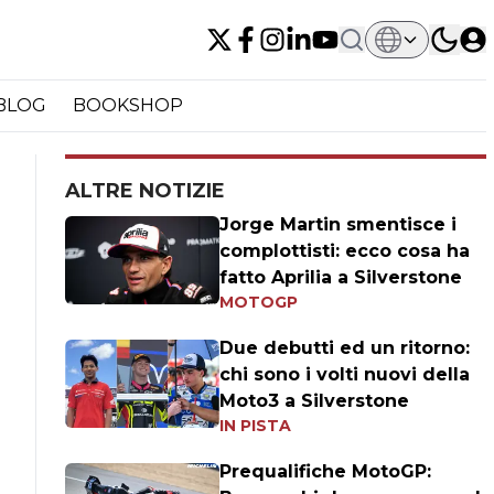
BLOG
BOOKSHOP
ALTRE NOTIZIE
Jorge Martin smentisce i
complottisti: ecco cosa ha
fatto Aprilia a Silverstone
MOTOGP
Due debutti ed un ritorno:
chi sono i volti nuovi della
Moto3 a Silverstone
IN PISTA
Prequalifiche MotoGP: