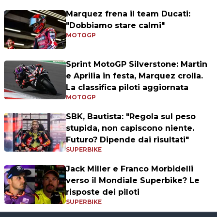
Marquez frena il team Ducati:
"Dobbiamo stare calmi"
MOTOGP
Sprint MotoGP Silverstone: Martin
e Aprilia in festa, Marquez crolla.
La classifica piloti aggiornata
MOTOGP
SBK, Bautista: "Regola sul peso
stupida, non capiscono niente.
Futuro? Dipende dai risultati"
SUPERBIKE
Jack Miller e Franco Morbidelli
verso il Mondiale Superbike? Le
risposte dei piloti
SUPERBIKE