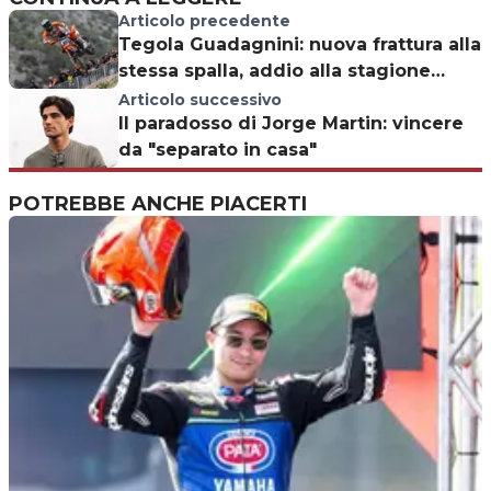
Articolo precedente
Tegola Guadagnini: nuova frattura alla
stessa spalla, addio alla stagione
MXGP 2026?
Articolo successivo
Il paradosso di Jorge Martin: vincere
da "separato in casa"
POTREBBE ANCHE PIACERTI