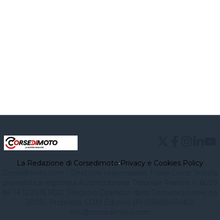
La Redazione di Corsedimoto
•
Privacy e Cookies Policy
Corsedimoto.com - Direttore responsabile: Paolo Gozzi Testata
giornalistica registrata Autorizzazione Tribunale Firenze n. 6009
del 14.12.2015 ROC (Registro Operatori della Comunicazione) no.
39721. Proprietà: CDM Edizioni (PI 03545940482)
info@corsedimoto.com