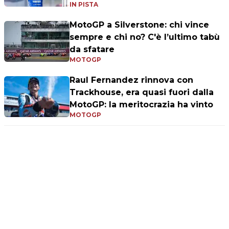
IN PISTA
MotoGP a Silverstone: chi vince
sempre e chi no? C'è l’ultimo tabù
da sfatare
MOTOGP
Raul Fernandez rinnova con
Trackhouse, era quasi fuori dalla
MotoGP: la meritocrazia ha vinto
MOTOGP