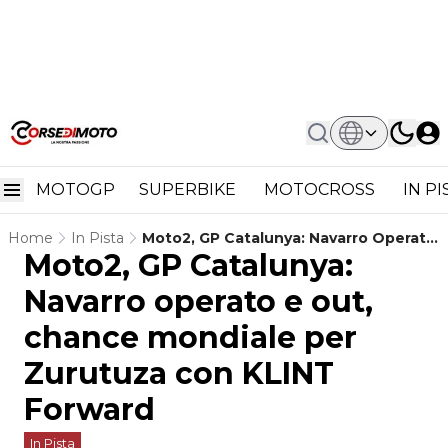
MOTOGP
SUPERBIKE
MOTOCROSS
IN P
Home
In Pista
Moto2, GP Catalunya: Navarro Operato
Moto2, GP Catalunya:
E Out, Chance Mondiale Per Zurutuza
Con KLINT Forward
Navarro operato e out,
chance mondiale per
Zurutuza con KLINT
Forward
In Pista