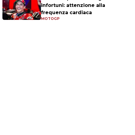
infortuni: attenzione alla
frequenza cardiaca
MOTOGP