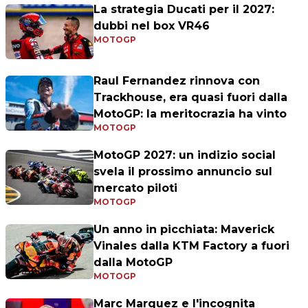
La strategia Ducati per il 2027:
dubbi nel box VR46
MOTOGP
Raul Fernandez rinnova con
Trackhouse, era quasi fuori dalla
MotoGP: la meritocrazia ha vinto
MOTOGP
MotoGP 2027: un indizio social
svela il prossimo annuncio sul
mercato piloti
MOTOGP
Un anno in picchiata: Maverick
Vinales dalla KTM Factory a fuori
dalla MotoGP
MOTOGP
Marc Marquez e l'incognita