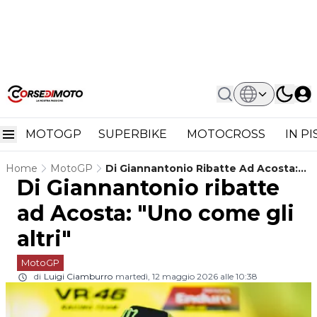
MOTOGP
SUPERBIKE
MOTOCROSS
IN P
Home
MotoGP
Di Giannantonio Ribatte Ad Acosta:
Di Giannantonio ribatte
"Uno Come Gli Altri"
ad Acosta: "Uno come gli
altri"
MotoGP
di
Luigi Ciamburro
martedì, 12 maggio 2026 alle 10:38