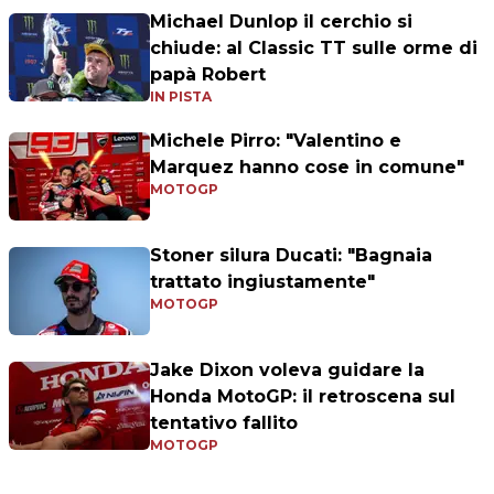
Michael Dunlop il cerchio si
chiude: al Classic TT sulle orme di
papà Robert
IN PISTA
Michele Pirro: "Valentino e
Marquez hanno cose in comune"
MOTOGP
Stoner silura Ducati: "Bagnaia
trattato ingiustamente"
MOTOGP
Jake Dixon voleva guidare la
Honda MotoGP: il retroscena sul
tentativo fallito
MOTOGP