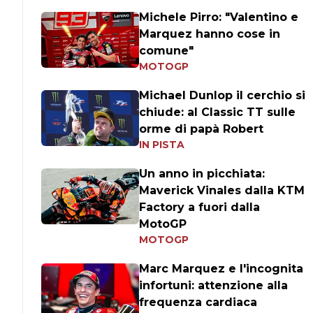
Michele Pirro: "Valentino e
Marquez hanno cose in
comune"
MOTOGP
Michael Dunlop il cerchio si
chiude: al Classic TT sulle
orme di papà Robert
IN PISTA
Un anno in picchiata:
Maverick Vinales dalla KTM
Factory a fuori dalla
MotoGP
MOTOGP
Marc Marquez e l'incognita
infortuni: attenzione alla
frequenza cardiaca