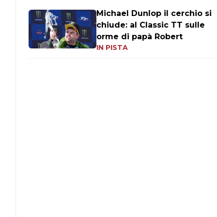
Michael Dunlop il cerchio si
chiude: al Classic TT sulle
orme di papà Robert
IN PISTA