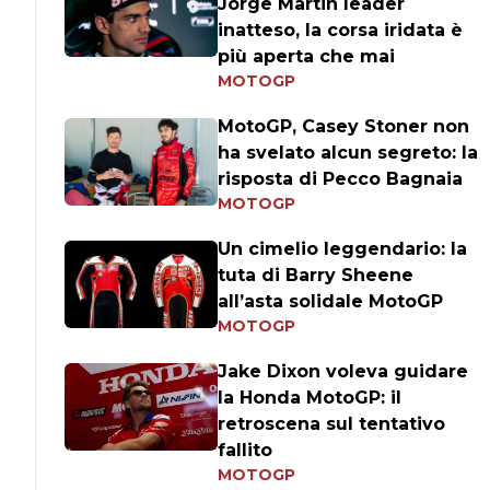
Jorge Martin leader
inatteso, la corsa iridata è
più aperta che mai
MOTOGP
MotoGP, Casey Stoner non
ha svelato alcun segreto: la
risposta di Pecco Bagnaia
MOTOGP
Un cimelio leggendario: la
tuta di Barry Sheene
all’asta solidale MotoGP
MOTOGP
Jake Dixon voleva guidare
la Honda MotoGP: il
retroscena sul tentativo
fallito
MOTOGP