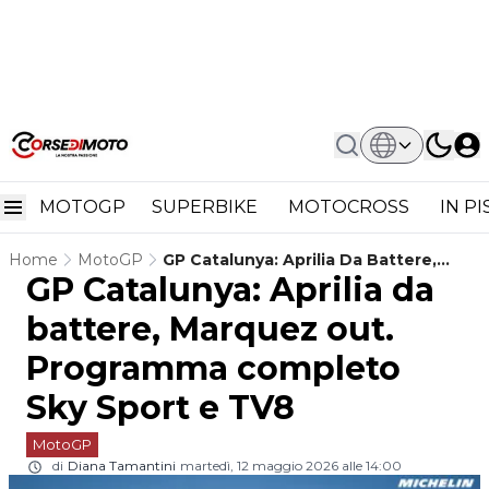
MOTOGP
SUPERBIKE
MOTOCROSS
IN P
Home
MotoGP
GP Catalunya: Aprilia Da Battere,
GP Catalunya: Aprilia da
Marquez Out. Programma Completo
Sky Sport E TV8
battere, Marquez out.
Programma completo
Sky Sport e TV8
MotoGP
di
Diana Tamantini
martedì, 12 maggio 2026 alle 14:00