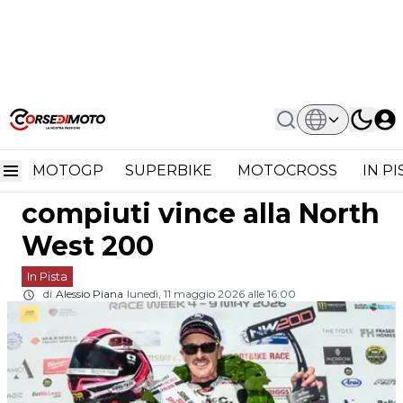
Home
In Pista
Eterno Jeremy McWilliams: A 62 Anni
Eterno Jeremy
Compiuti Vince Alla North West 200
MOTOGP
SUPERBIKE
MOTOCROSS
IN P
McWilliams: a 62 anni
compiuti vince alla North
West 200
In Pista
di
Alessio Piana
lunedì, 11 maggio 2026 alle 16:00