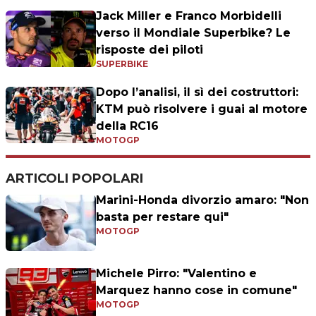
Jack Miller e Franco Morbidelli
verso il Mondiale Superbike? Le
risposte dei piloti
SUPERBIKE
Dopo l’analisi, il sì dei costruttori:
KTM può risolvere i guai al motore
della RC16
MOTOGP
ARTICOLI POPOLARI
Marini-Honda divorzio amaro: "Non
basta per restare qui"
MOTOGP
Michele Pirro: "Valentino e
Marquez hanno cose in comune"
MOTOGP