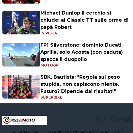
Michael Dunlop il cerchio si
chiude: al Classic TT sulle orme di
papà Robert
IN PISTA
FP1 Silverstone: dominio Ducati-
Aprilia, solo Acosta (con caduta)
spacca il duopolio
MOTOGP
SBK, Bautista: "Regola sul peso
stupida, non capiscono niente.
Futuro? Dipende dai risultati"
SUPERBIKE
La Redazione di Corsedimoto
•
Privacy e Cookies Policy