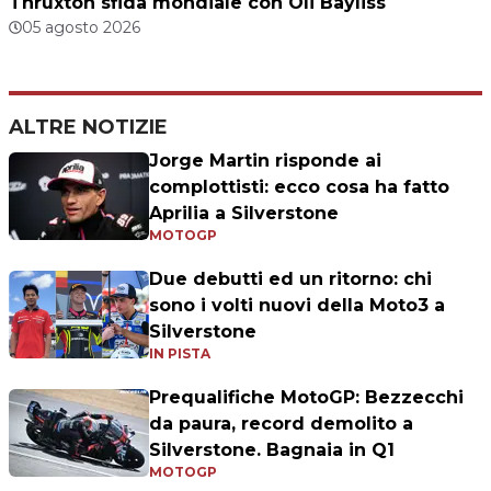
Thruxton sfida mondiale con Oli Bayliss
05 agosto 2026
ALTRE NOTIZIE
Jorge Martin risponde ai
complottisti: ecco cosa ha fatto
Aprilia a Silverstone
MOTOGP
Due debutti ed un ritorno: chi
sono i volti nuovi della Moto3 a
Silverstone
IN PISTA
Prequalifiche MotoGP: Bezzecchi
da paura, record demolito a
Silverstone. Bagnaia in Q1
MOTOGP