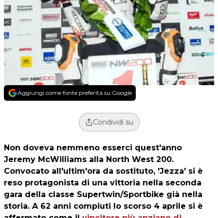
Aggiungi come fonte preferita su Google
Condividi su
Non doveva nemmeno esserci quest'anno
Jeremy McWilliams alla North West 200.
Convocato all'ultim'ora da sostituto, 'Jezza' si è
reso protagonista di una vittoria nella seconda
gara della classe Supertwin/Sportbike già nella
storia. A 62 anni compiuti lo scorso 4 aprile si è
affermato come il
vincitore più anziano di