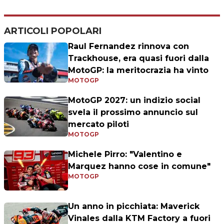
ARTICOLI POPOLARI
Raul Fernandez rinnova con
Trackhouse, era quasi fuori dalla
MotoGP: la meritocrazia ha vinto
MOTOGP
MotoGP 2027: un indizio social
svela il prossimo annuncio sul
mercato piloti
MOTOGP
Michele Pirro: "Valentino e
Marquez hanno cose in comune"
MOTOGP
Un anno in picchiata: Maverick
Vinales dalla KTM Factory a fuori