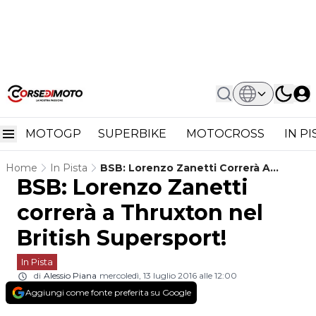
MOTOGP
SUPERBIKE
MOTOCROSS
IN P
Home
In Pista
BSB: Lorenzo Zanetti Correrà A
BSB: Lorenzo Zanetti
Thruxton Nel British Supersport!
correrà a Thruxton nel
British Supersport!
In Pista
di
Alessio Piana
mercoledì, 13 luglio 2016 alle 12:00
Aggiungi come fonte preferita su Google