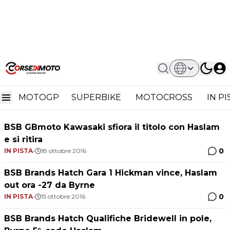
Home
British Superbike 2016
British Superbike 2016
MOTOGP
SUPERBIKE
MOTOCROSS
IN P
BSB GBmoto Kawasaki sfiora il titolo con Haslam
e si ritira
0
IN PISTA
•
18 ottobre 2016
BSB Brands Hatch Gara 1 Hickman vince, Haslam
out ora -27 da Byrne
0
IN PISTA
•
15 ottobre 2016
BSB Brands Hatch Qualifiche Bridewell in pole,