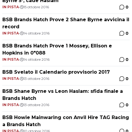
Byrne 5°, cade Haslam
0
IN PISTA
•
15 ottobre 2016
BSB Brands Hatch Prove 2 Shane Byrne avvicina il
record
0
IN PISTA
•
14 ottobre 2016
BSB Brands Hatch Prove 1 Mossey, Ellison e
Hopkins in 0"088
0
IN PISTA
•
14 ottobre 2016
BSB Svelato il Calendario provvisorio 2017
0
IN PISTA
•
13 ottobre 2016
BSB Shane Byrne vs Leon Haslam: sfida finale a
Brands Hatch
0
IN PISTA
•
13 ottobre 2016
BSB Howie Mainwaring con Anvil Hire TAG Racing
a Brands Hatch
0
IN PISTA
•
10 ottobre 2016