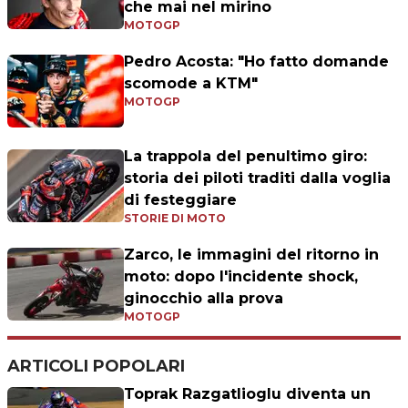
che mai nel mirino
MOTOGP
Pedro Acosta: "Ho fatto domande
scomode a KTM"
MOTOGP
La trappola del penultimo giro:
storia dei piloti traditi dalla voglia
di festeggiare
STORIE DI MOTO
Zarco, le immagini del ritorno in
moto: dopo l'incidente shock,
ginocchio alla prova
MOTOGP
ARTICOLI POPOLARI
Toprak Razgatlioglu diventa un