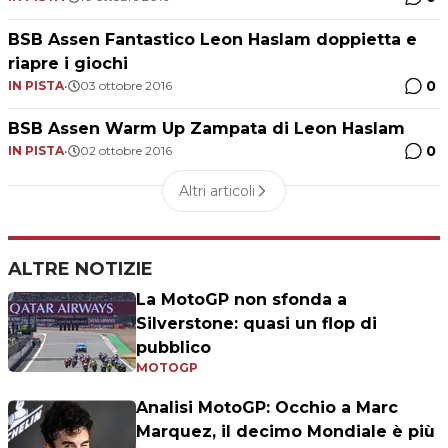
BSB Assen Fantastico Leon Haslam doppietta e
riapre i giochi
0
IN PISTA
•
03 ottobre 2016
BSB Assen Warm Up Zampata di Leon Haslam
0
IN PISTA
•
02 ottobre 2016
Altri articoli
ALTRE NOTIZIE
La MotoGP non sfonda a
Silverstone: quasi un flop di
pubblico
MOTOGP
Analisi MotoGP: Occhio a Marc
Marquez, il decimo Mondiale è più