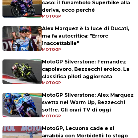
caso: il funambolo Superbike alla
deriva, ecco perché
MOTOGP
Alex Marquez è la luce di Ducati,
ma fa autocritica: "Errore
inaccettabile"
MOTOGP
MotoGP Silverstone: Fernandez
capolavoro, Bezzecchi eroico. La
classifica piloti aggiornata
MOTOGP
MotoGP Silverstone: Alex Marquez
svetta nel Warm Up, Bezzecchi
soffre. Gli orari TV di oggi
MOTOGP
MotoGP, Lecuona cade e si
arrabbia con Morbidelli: lo sfogo