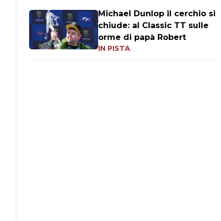
Michael Dunlop il cerchio si
chiude: al Classic TT sulle
orme di papà Robert
IN PISTA