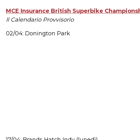
MCE Insurance British Superbike Champions
Il Calendario Provvisorio
02/04: Donington Park
17/04: Brands Hatch Indy (lunedì)