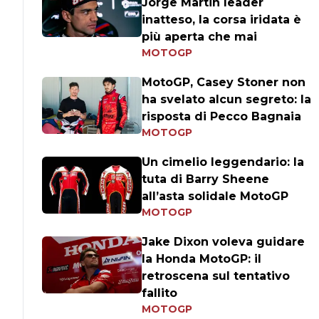
Jorge Martin leader
inatteso, la corsa iridata è
più aperta che mai
MOTOGP
MotoGP, Casey Stoner non
ha svelato alcun segreto: la
risposta di Pecco Bagnaia
MOTOGP
Un cimelio leggendario: la
tuta di Barry Sheene
all’asta solidale MotoGP
MOTOGP
Jake Dixon voleva guidare
la Honda MotoGP: il
retroscena sul tentativo
fallito
MOTOGP