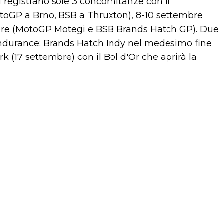
i registrano sole 3 concomitanze con il
oGP a Brno, BSB a Thruxton), 8-10 settembre
obre (MotoGP Motegi e BSB Brands Hatch GP). Due
Endurance: Brands Hatch Indy nel medesimo fine
 (17 settembre) con il Bol d'Or che aprirà la