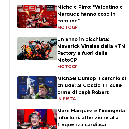
Michele Pirro: "Valentino e
Marquez hanno cose in
comune"
MOTOGP
Un anno in picchiata:
Maverick Vinales dalla KTM
Factory a fuori dalla
MotoGP
MOTOGP
Michael Dunlop il cerchio si
chiude: al Classic TT sulle
orme di papà Robert
IN PISTA
Marc Marquez e l'incognita
infortuni: attenzione alla
frequenza cardiaca