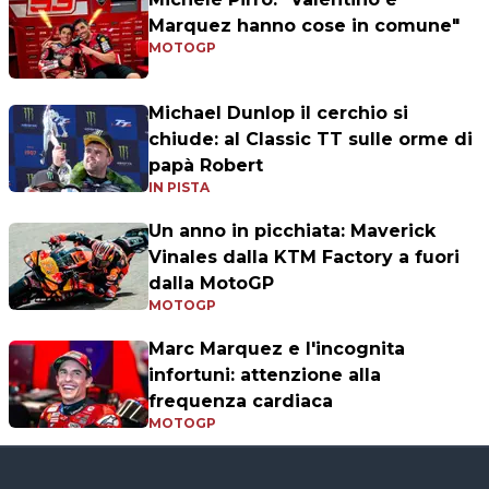
Marquez hanno cose in comune"
MOTOGP
Michael Dunlop il cerchio si
chiude: al Classic TT sulle orme di
papà Robert
IN PISTA
Un anno in picchiata: Maverick
Vinales dalla KTM Factory a fuori
dalla MotoGP
MOTOGP
Marc Marquez e l'incognita
infortuni: attenzione alla
frequenza cardiaca
MOTOGP