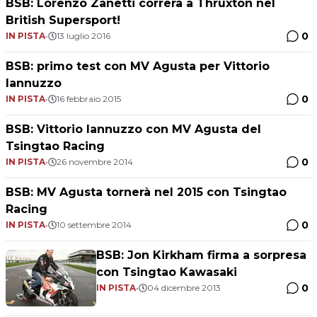
BSB: Lorenzo Zanetti correrà a Thruxton nel
British Supersport!
0
IN PISTA
•
13 luglio 2016
BSB: primo test con MV Agusta per Vittorio
Iannuzzo
0
IN PISTA
•
16 febbraio 2015
BSB: Vittorio Iannuzzo con MV Agusta del
Tsingtao Racing
0
IN PISTA
•
26 novembre 2014
BSB: MV Agusta tornerà nel 2015 con Tsingtao
Racing
0
IN PISTA
•
10 settembre 2014
BSB: Jon Kirkham firma a sorpresa
con Tsingtao Kawasaki
0
IN PISTA
•
04 dicembre 2013