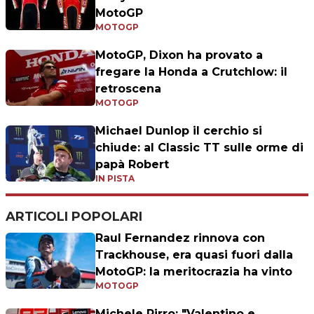
MotoGP
MOTOGP
MotoGP, Dixon ha provato a
fregare la Honda a Crutchlow: il
retroscena
MOTOGP
Michael Dunlop il cerchio si
chiude: al Classic TT sulle orme di
papà Robert
IN PISTA
ARTICOLI POPOLARI
Raul Fernandez rinnova con
Trackhouse, era quasi fuori dalla
MotoGP: la meritocrazia ha vinto
MOTOGP
Michele Pirro: "Valentino e