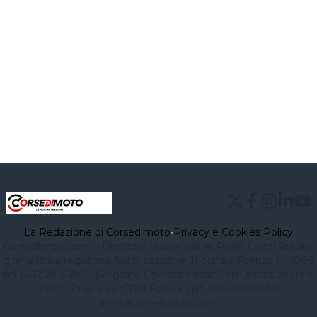
La Redazione di Corsedimoto
•
Privacy e Cookies Policy
Corsedimoto.com - Direttore responsabile: Paolo Gozzi Testata
giornalistica registrata Autorizzazione Tribunale Firenze n. 6009
del 14.12.2015 ROC (Registro Operatori della Comunicazione) no.
39721. Proprietà: CDM Edizioni (PI 03545940482)
info@corsedimoto.com