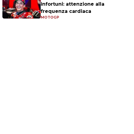
infortuni: attenzione alla
frequenza cardiaca
MOTOGP