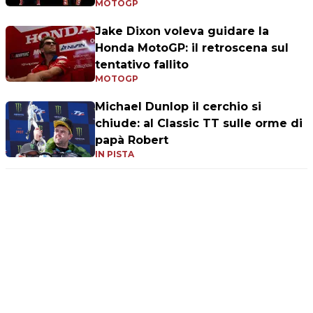
MOTOGP
Jake Dixon voleva guidare la
Honda MotoGP: il retroscena sul
tentativo fallito
MOTOGP
Michael Dunlop il cerchio si
chiude: al Classic TT sulle orme di
papà Robert
IN PISTA