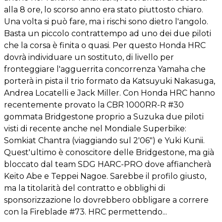
alla 8 ore, lo scorso anno era stato piuttosto chiaro.
Una volta si può fare, ma i rischi sono dietro l'angolo.
Basta un piccolo contrattempo ad uno dei due piloti
che la corsa è finita o quasi. Per questo Honda HRC
dovrà individuare un sostituto, di livello per
fronteggiare l'agguerrita concorrenza Yamaha che
porterà in pista il trio formato da Katsuyuki Nakasuga,
Andrea Locatelli e Jack Miller. Con Honda HRC hanno
recentemente provato la CBR 1000RR-R #30
gommata Bridgestone proprio a Suzuka due piloti
visti di recente anche nel Mondiale Superbike:
Somkiat Chantra (viaggiando sul 2'06") e Yuki Kunii.
Quest'ultimo è conoscitore delle Bridgestone, ma già
bloccato dal team SDG HARC-PRO dove affiancherà
Keito Abe e Teppei Nagoe. Sarebbe il profilo giusto,
ma la titolarità del contratto e obblighi di
sponsorizzazione lo dovrebbero obbligare a correre
con la Fireblade #73. HRC permettendo...