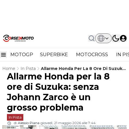
MOTOGP
SUPERBIKE
MOTOCROSS
IN P
Home
In Pista
Allarme Honda Per La 8 Ore Di Suzuka:
Allarme Honda per la 8
Senza Johann Zarco È Un Grosso
Problema
ore di Suzuka: senza
Johann Zarco è un
grosso problema
In Pista
di
Alessio Piana
giovedì, 21 maggio 2026 alle 7:44