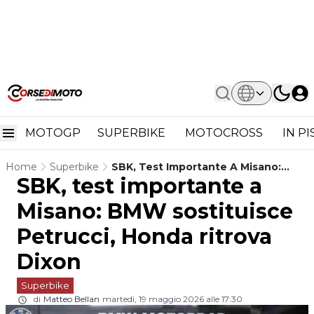
MOTOGP
SUPERBIKE
MOTOCROSS
IN P
Home
Superbike
SBK, Test Importante A Misano:
SBK, test importante a
BMW Sostituisce Petrucci, Honda
Ritrova Dixon
Misano: BMW sostituisce
Petrucci, Honda ritrova
Dixon
Superbike
di
Matteo Bellan
martedì, 19 maggio 2026 alle 17:30