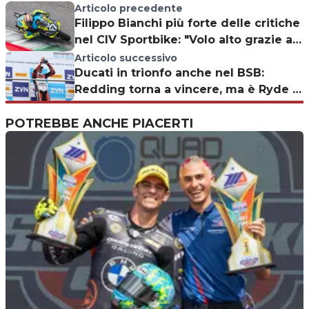
Articolo precedente
Filippo Bianchi più forte delle critiche
nel CIV Sportbike: "Volo alto grazie a
papà"
Articolo successivo
Ducati in trionfo anche nel BSB:
Redding torna a vincere, ma è Ryde a
comandare
POTREBBE ANCHE PIACERTI