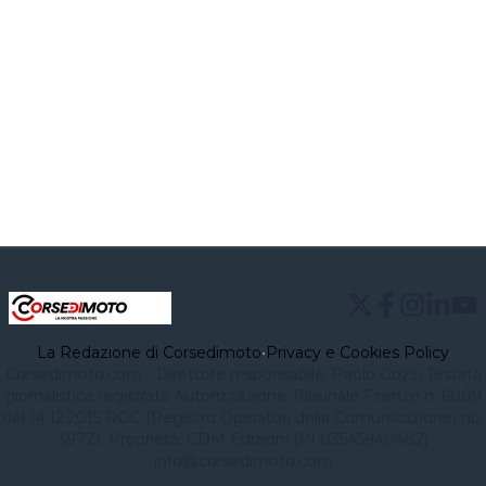
La Redazione di Corsedimoto
•
Privacy e Cookies Policy
Corsedimoto.com - Direttore responsabile: Paolo Gozzi Testata
giornalistica registrata Autorizzazione Tribunale Firenze n. 6009
del 14.12.2015 ROC (Registro Operatori della Comunicazione) no.
39721. Proprietà: CDM Edizioni (PI 03545940482)
info@corsedimoto.com