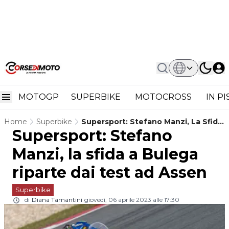
MOTOGP
SUPERBIKE
MOTOCROSS
IN P
Home
Superbike
Supersport: Stefano Manzi, La Sfida
Supersport: Stefano
A Bulega Riparte Dai Test Ad Assen
Manzi, la sfida a Bulega
riparte dai test ad Assen
Superbike
di
Diana Tamantini
giovedì, 06 aprile 2023 alle 17:30