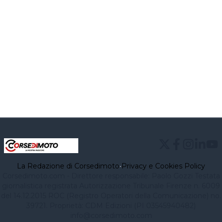
La Redazione di Corsedimoto
•
Privacy e Cookies Policy
Corsedimoto.com - Direttore responsabile: Paolo Gozzi Testata
giornalistica registrata Autorizzazione Tribunale Firenze n. 6009
del 14.12.2015 ROC (Registro Operatori della Comunicazione) no.
39721. Proprietà: CDM Edizioni (PI 03545940482)
info@corsedimoto.com