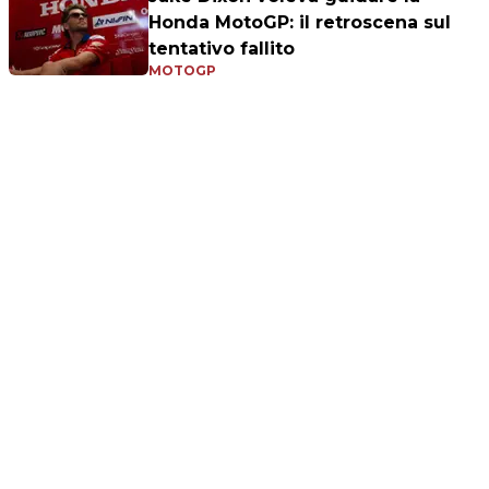
Honda MotoGP: il retroscena sul
tentativo fallito
MOTOGP