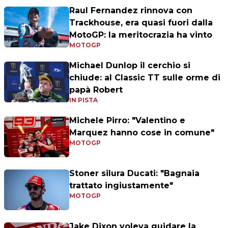
Raul Fernandez rinnova con
Trackhouse, era quasi fuori dalla
MotoGP: la meritocrazia ha vinto
MOTOGP
Michael Dunlop il cerchio si
chiude: al Classic TT sulle orme di
papà Robert
IN PISTA
Michele Pirro: "Valentino e
Marquez hanno cose in comune"
MOTOGP
Stoner silura Ducati: "Bagnaia
trattato ingiustamente"
MOTOGP
Jake Dixon voleva guidare la