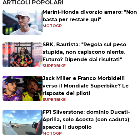
ARTICOLI POPOLARI
Marini-Honda divorzio amaro: "Non
basta per restare qui"
MOTOGP
SBK, Bautista: "Regola sul peso
stupida, non capiscono niente.
Futuro? Dipende dai risultati"
SUPERBIKE
Jack Miller e Franco Morbidelli
verso il Mondiale Superbike? Le
risposte dei piloti
SUPERBIKE
FP1 Silverstone: dominio Ducati-
Aprilia, solo Acosta (con caduta)
spacca il duopolio
MOTOGP