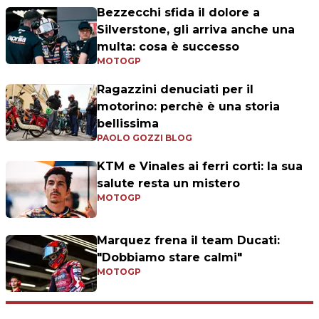
Bezzecchi sfida il dolore a
Silverstone, gli arriva anche una
multa: cosa è successo
MOTOGP
Ragazzini denuciati per il
motorino: perchè è una storia
bellissima
PAOLO GOZZI BLOG
KTM e Vinales ai ferri corti: la sua
salute resta un mistero
MOTOGP
Marquez frena il team Ducati:
"Dobbiamo stare calmi"
MOTOGP