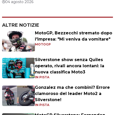
04 agosto 2026
ALTRE NOTIZIE
MotoGP, Bezzecchi stremato dopo
l'impresa: "Mi veniva da vomitare"
MOTOGP
Silverstone show senza Quiles
operato, rivali ancora lontani: la
nuova classifica Moto3
IN PISTA
Gonzalez ma che combini? Errore
clamoroso del leader Moto2 a
Silverstone!
IN PISTA