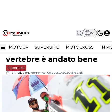
Home
Superbike
Superbike, Sandro Cortese
Superbike, Sandro
L'intervento Alle Vertebre È Andato
Bene
MOTOGP
SUPERBIKE
MOTOCROSS
IN P
Cortese l'intervento alle
vertebre è andato bene
Superbike
di
Redazione
domenica, 09 agosto 2020 alle 9:45