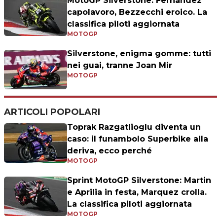
MotoGP Silverstone: Fernandez
capolavoro, Bezzecchi eroico. La
classifica piloti aggiornata
MOTOGP
Silverstone, enigma gomme: tutti
nei guai, tranne Joan Mir
MOTOGP
ARTICOLI POPOLARI
Toprak Razgatlioglu diventa un
caso: il funambolo Superbike alla
deriva, ecco perché
MOTOGP
Sprint MotoGP Silverstone: Martin
e Aprilia in festa, Marquez crolla.
La classifica piloti aggiornata
MOTOGP