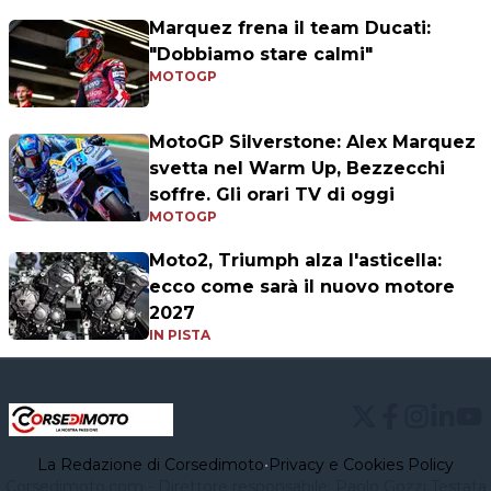
Marquez frena il team Ducati:
"Dobbiamo stare calmi"
MOTOGP
MotoGP Silverstone: Alex Marquez
svetta nel Warm Up, Bezzecchi
soffre. Gli orari TV di oggi
MOTOGP
Moto2, Triumph alza l'asticella:
ecco come sarà il nuovo motore
2027
IN PISTA
La Redazione di Corsedimoto
•
Privacy e Cookies Policy
Corsedimoto.com - Direttore responsabile: Paolo Gozzi Testata