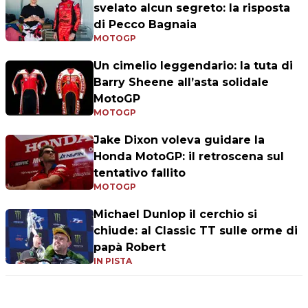
svelato alcun segreto: la risposta
di Pecco Bagnaia
MOTOGP
Un cimelio leggendario: la tuta di
Barry Sheene all’asta solidale
MotoGP
MOTOGP
Jake Dixon voleva guidare la
Honda MotoGP: il retroscena sul
tentativo fallito
MOTOGP
Michael Dunlop il cerchio si
chiude: al Classic TT sulle orme di
papà Robert
IN PISTA