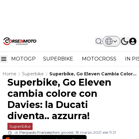
MOTOGP
SUPERBIKE
MOTOCROSS
IN P
Home
Superbike
Superbike, Go Eleven Cambia Colore
Superbike, Go Eleven
Con Davies: La Ducati Diventa..
Azzurra!
cambia colore con
Davies: la Ducati
diventa.. azzurra!
Superbike
di
Pierpaolo Franceschini
giovedì, 18 marzo 2021 alle 11:21