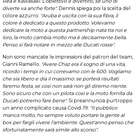
Rea e Kawasaki. L'obiettivo è divertirsi, se uno di
diverte va anche forte".
Dennis spiega poi la scelta del
colore azzurro:
"Aruba è uscita con la sua fibra, il
colore è dedicato a questo prodotto. Volevamo
dedicare la moto a questa partnership nata tra noi e
loro, la moto cambia molto ma è decisamente bella.
Penso si farà notare in mezzo alle Ducati rosse".
Non sono mancate le impressioni del patron del team,
Gianni Ramello.
"Avere Chaz era il sogno di una vita,
ricordo i tempi in cui correvamo con le 600. Vogliamo
che sia libero e dia il massimo: se porterà risultati
faremo festa, se così non sarà non gli diremo niente.
Sono sicuro che con un pilota così e la moto fornita da
Ducati potremo fare bene".
Si preannuncia purtroppo
un anno complicato causa Covid-19:
"Il pubblico
manca molto, ho sempre voluto portare la gente al
box per fargli vivere l'ambiente. Quest'anno penso che
sfortunatamente sarà simile allo scorso".