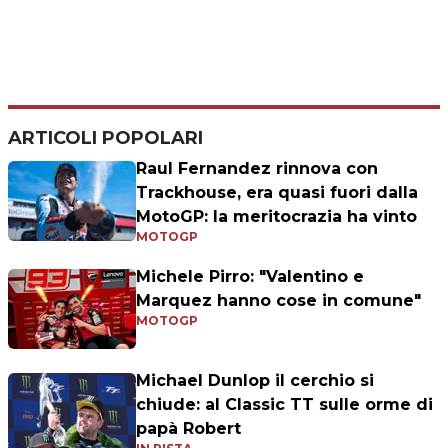
ARTICOLI POPOLARI
Raul Fernandez rinnova con
Trackhouse, era quasi fuori dalla
MotoGP: la meritocrazia ha vinto
MOTOGP
Michele Pirro: "Valentino e
Marquez hanno cose in comune"
MOTOGP
Michael Dunlop il cerchio si
chiude: al Classic TT sulle orme di
papà Robert