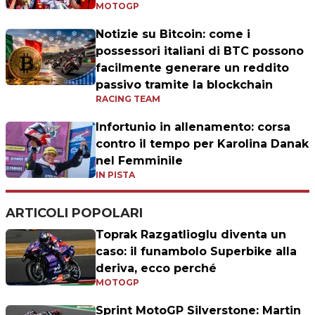
MOTOGP
Notizie su Bitcoin: come i
possessori italiani di BTC possono
facilmente generare un reddito
passivo tramite la blockchain
RACING TEAM
Infortunio in allenamento: corsa
contro il tempo per Karolina Danak
nel Femminile
IN PISTA
ARTICOLI POPOLARI
Toprak Razgatlioglu diventa un
caso: il funambolo Superbike alla
deriva, ecco perché
MOTOGP
Sprint MotoGP Silverstone: Martin