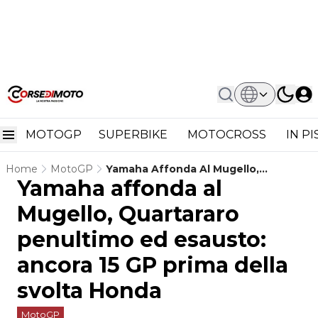
MOTOGP
SUPERBIKE
MOTOCROSS
IN P
Home
MotoGP
Yamaha Affonda Al Mugello,
Yamaha affonda al
Quartararo Penultimo Ed Esausto:
Ancora 15 GP Prima Della Svolta
Mugello, Quartararo
Honda
penultimo ed esausto:
ancora 15 GP prima della
svolta Honda
MotoGP