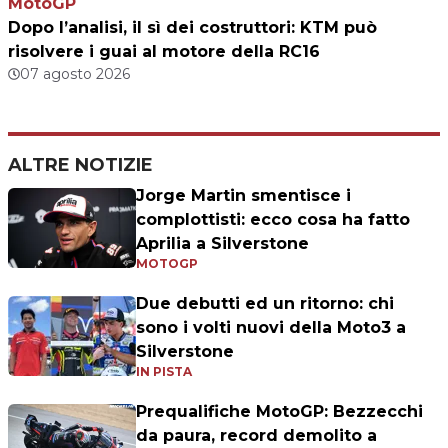
MotoGP
Dopo l’analisi, il sì dei costruttori: KTM può
risolvere i guai al motore della RC16
07 agosto 2026
ALTRE NOTIZIE
Jorge Martin smentisce i
complottisti: ecco cosa ha fatto
Aprilia a Silverstone
MOTOGP
Due debutti ed un ritorno: chi
sono i volti nuovi della Moto3 a
Silverstone
IN PISTA
Prequalifiche MotoGP: Bezzecchi
da paura, record demolito a