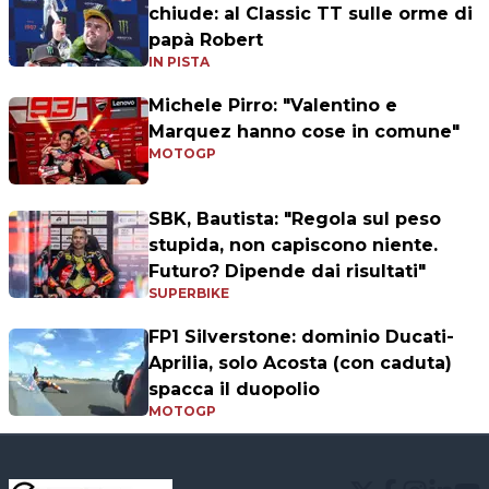
chiude: al Classic TT sulle orme di
papà Robert
IN PISTA
Michele Pirro: "Valentino e
Marquez hanno cose in comune"
MOTOGP
SBK, Bautista: "Regola sul peso
stupida, non capiscono niente.
Futuro? Dipende dai risultati"
SUPERBIKE
FP1 Silverstone: dominio Ducati-
Aprilia, solo Acosta (con caduta)
spacca il duopolio
MOTOGP