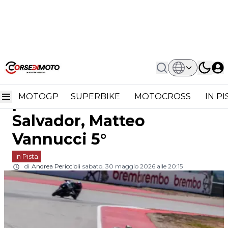
Home
In Pista
Sportbike Aragon Gara 1: Prima Vittoria
Sportbike Aragon Gara 1:
Di David Salvador, Matteo Vannucci 5°
MOTOGP
SUPERBIKE
MOTOCROSS
IN P
prima vittoria di David
Salvador, Matteo
Vannucci 5°
In Pista
di
Andrea Periccioli
sabato, 30 maggio 2026 alle 20:15