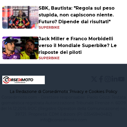
SBK, Bautista: "Regola sul peso
stupida, non capiscono niente.
Futuro? Dipende dai risultati"
SUPERBIKE
Jack Miller e Franco Morbidelli
verso il Mondiale Superbike? Le
risposte dei piloti
SUPERBIKE
La Redazione di Corsedimoto
•
Privacy e Cookies Policy
Corsedimoto.com - Direttore responsabile: Paolo Gozzi Testata
giornalistica registrata Autorizzazione Tribunale Firenze n. 6009
del 14.12.2015 ROC (Registro Operatori della Comunicazione) no.
39721. Proprietà: CDM Edizioni (PI 03545940482)
info@corsedimoto.com