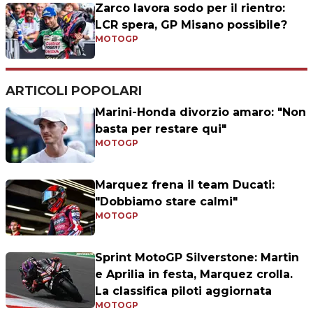
Zarco lavora sodo per il rientro:
LCR spera, GP Misano possibile?
MOTOGP
ARTICOLI POPOLARI
Marini-Honda divorzio amaro: "Non
basta per restare qui"
MOTOGP
Marquez frena il team Ducati:
"Dobbiamo stare calmi"
MOTOGP
Sprint MotoGP Silverstone: Martin
e Aprilia in festa, Marquez crolla.
La classifica piloti aggiornata
MOTOGP