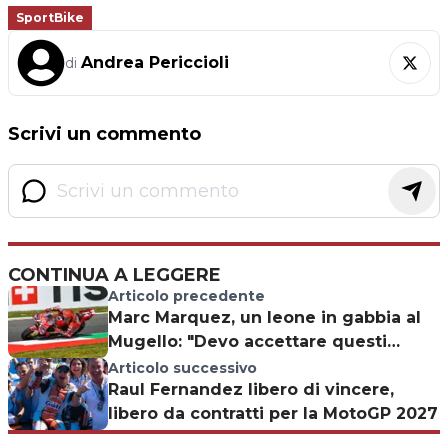
SportBike
Andrea Periccioli
di
Scrivi un commento
CONTINUA A LEGGERE
Articolo precedente
Marc Marquez, un leone in gabbia al
Mugello: "Devo accettare questi
risultati"
Articolo successivo
Raul Fernandez libero di vincere,
libero da contratti per la MotoGP 2027